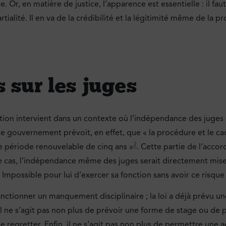
e. Or, en matière de justice, l’apparence est essentielle : il fau
ialité. Il en va de la crédibilité et la légitimité même de la p
 sur les juges
n intervient dans un contexte où l’indépendance des juges d
d de gouvernement prévoit, en effet, que « la procédure et le 
2
e période renouvelable de cinq ans »
. Cette partie de l’acco
tre le cas, l’indépendance même des juges serait directement mi
mpossible pour lui d’exercer sa fonction sans avoir ce risque à
anctionner un manquement disciplinaire ; la loi a déjà prévu un
 Il ne s’agit pas non plus de prévoir une forme de stage ou de p
 le regretter. Enfin, il ne s’agit pas non plus de permettre une a