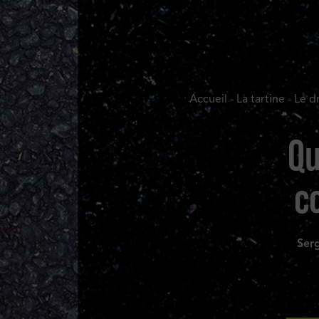
Accueil
-
La tartine
-
Le d
Qu
c
Ser