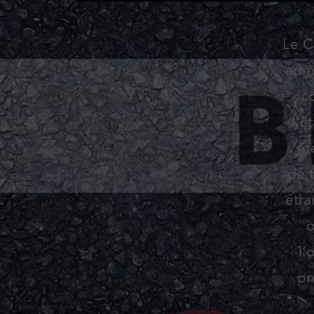
Le C
admi
co
l’é
s’ét
de t
étra
o
l’
pr