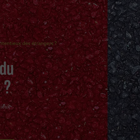
ntentieux des étrangers ?
 du
 ?
tieux