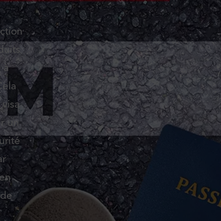
ction
duits
, à
Cela
 visa
er un
urité
ar
 en
 de