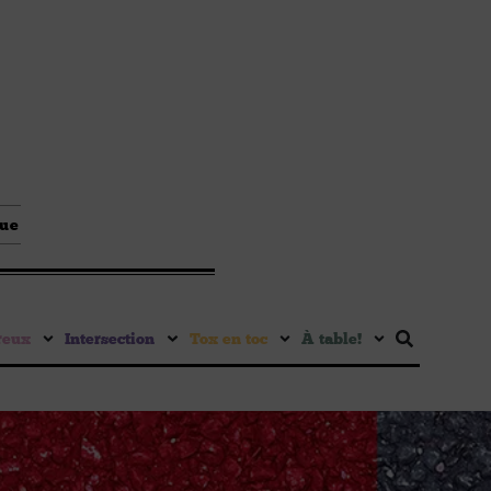
que
reux
Intersection
Tox en toc
À table !