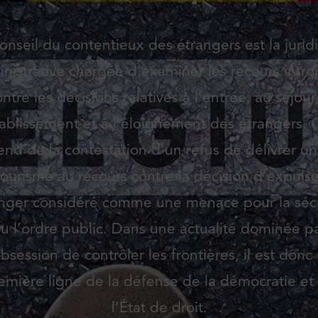
onseil du contentieux des étrangers est la juridi
nistrative chargée d’examiner les recours intro
ntre les décisions relatives à l’entrée, au séjour
tablissement et à l’éloignement des étrangers. 
end de la contestation d’un refus de délivrer un
ourisme au recours contre la décision d’expuls
nger considéré comme une menace pour la séc
u l’ordre public. Dans une actualité dominée p
obsession de contrôler les frontières, il est donc
emière ligne de la défense de la démocratie et
l’État de droit.