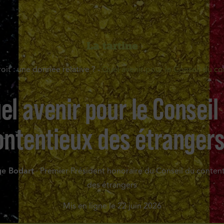
La tartine
roit : une donnée relative ?
-
Quel avenir pour le Conseil du co
el avenir pour le Conseil
ontentieux des étrangers
ge Bodart
· Premier Président honoraire du Conseil du conten
des étrangers
Mis en ligne le
22 juin 2026