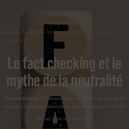
Tox en toc
Accueil
-
Tox en toc
-
Le fact checking et le mythe de la
neutralité
Le fact checking et le
mythe de la neutralité
François Debras
· Professeur associé à l’ULiège, chargé de
cours à la Sorbonne Nouvelle et maître assistant à l’HELMo
Mis en ligne le
4 août 2025