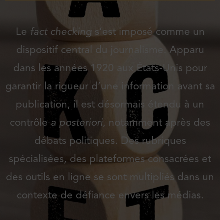
Le
fact checking
s’est imposé comme un
dispositif central du journalisme. Apparu
dans les années 1920 aux États-Unis pour
garantir la rigueur d’une information avant sa
publication, il est désormais étendu à un
contrôle
a posteriori
, notamment après des
débats politiques. Des rubriques
spécialisées, des plateformes consacrées et
des outils en ligne se sont multipliés dans un
contexte de défiance envers les médias.