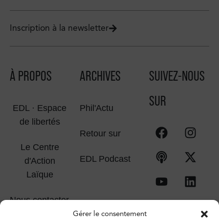
Inscription à la newsletter
À PROPOS
ARCHIVES
SUIVEZ-NOUS
SUR
EDL · Espace
Phil'Actu
de libertés
Retour sur
Le Centre
EDL Podcast
d'Action
Laïque
Nous contacter
Gérer le consentement