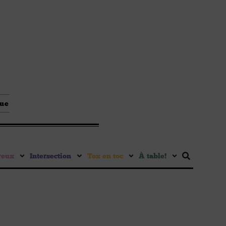
que
reux
Intersection
Tox en toc
À table !