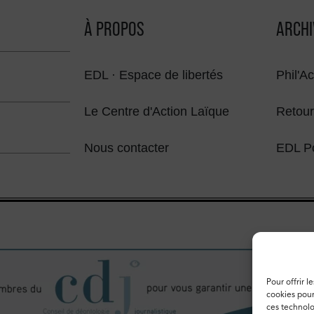
À PROPOS
ARCHI
EDL · Espace de libertés
Phil'Ac
Le Centre d'Action Laïque
Retour
Nous contacter
EDL P
Pour offrir l
cookies pour
ces technolo