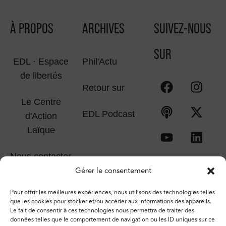
À PROPOS
ARCHIVES
SUIVEZ-NOUS
SUR
EDL · Espace
Phil'Actu
de libertés
Retour sur
Le Centre
EDL Podcast
d'Action
Laïque
Nous contacter
Gérer le consentement
Pour offrir les meilleures expériences, nous utilisons des technologies telles
que les cookies pour stocker et/ou accéder aux informations des appareils.
Le fait de consentir à ces technologies nous permettra de traiter des
données telles que le comportement de navigation ou les ID uniques sur ce