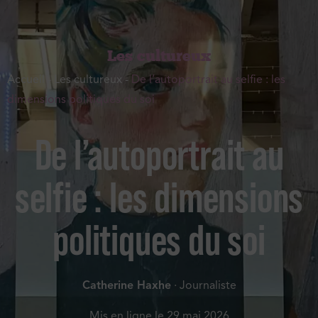
Les cultureux
Accueil
-
Les cultureux
-
De l’autoportrait au selfie : les
dimensions politiques du soi
De l’autoportrait au
selfie : les dimensions
politiques du soi
Catherine Haxhe
· Journaliste
Mis en ligne le
29 mai 2026