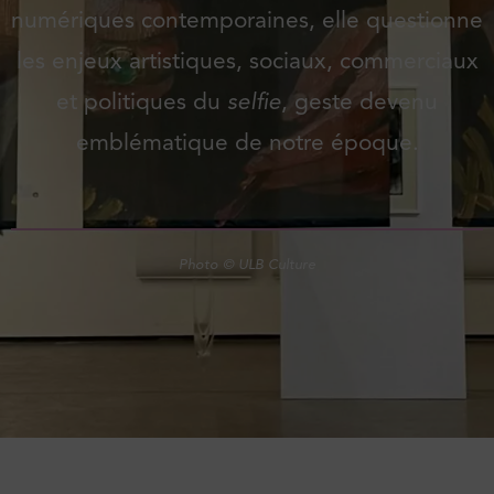
numériques contemporaines, elle questionne
les enjeux artistiques, sociaux, commerciaux
et politiques du
selfie
, geste devenu
emblématique de notre époque.
Photo © ULB Culture