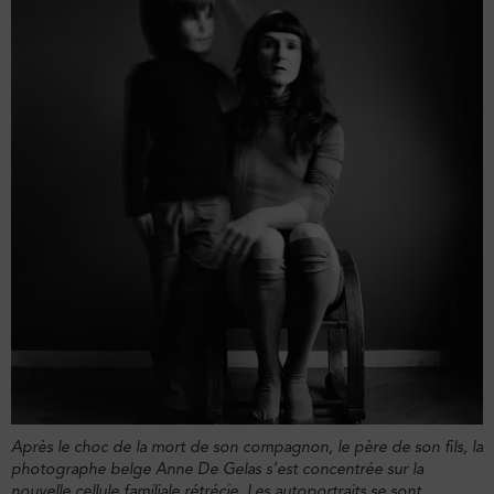
Après le choc de la mort de son compagnon, le père de son fils, la
photographe belge Anne De Gelas s’est concentrée sur la
nouvelle cellule familiale rétrécie. Les autoportraits se sont