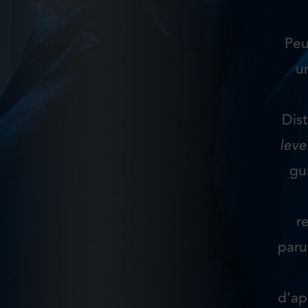
Peu
u
Dis
leve
gui
r
paru
d’ap