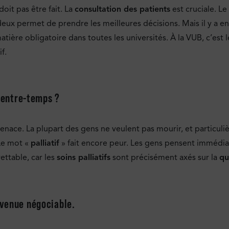
oit pas être fait. La
consultation des patients
est cruciale. Le
deux permet de prendre les meilleures décisions. Mais il y a e
ière obligatoire dans toutes les universités. À la VUB, c’est le
f.
e entre-temps ?
tenace. La plupart des gens ne veulent pas mourir, et particul
Le mot «
palliatif
» fait encore peur. Les gens pensent immédia
ettable, car les
soins palliatifs
sont précisément axés sur la
qu
evenue négociable.