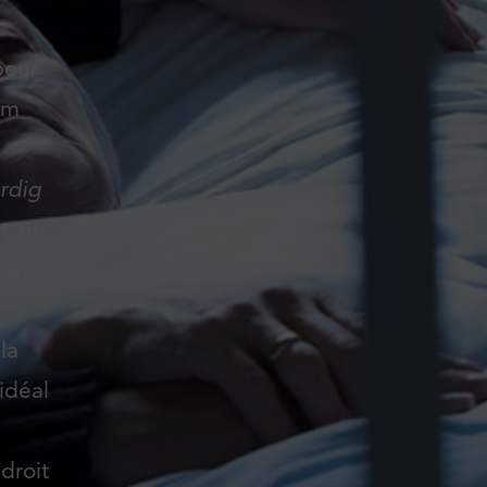
pour
om
rdig
t
, un
s et
la
idéal
droit