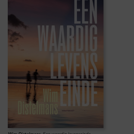
Wim Distelmans
,
Een waardig levenseinde.