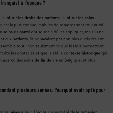
français) à l’époque ?
: la
loi sur les droits des patients
, la
loi sur les soins
re est la plus connue, mais les deux autres sont tout aussi
de soins de santé
ont soudain dû les appliquer, mais ils ne
ant aux
patients
, ils ne savaient pas non plus quels étaient
 rassemble tout : non seulement ce que les lois permettent,
t été les obstacles et quel a été le
contexte historique
qui
’un aperçu des
soins de fin de vie
en Belgique, et plus
 pendant plusieurs années. Pourquoi avoir opté pour
ork de
mises à jour
. L’éditeur a suggéré de le remanier