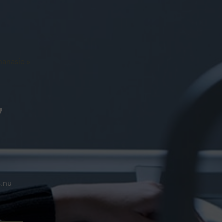
hanasie »
,
s.nu