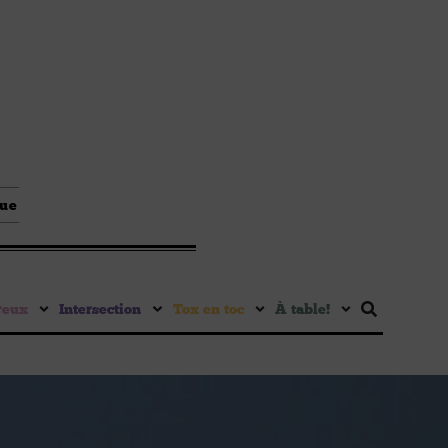
que
reux
Intersection
Tox en toc
À table !