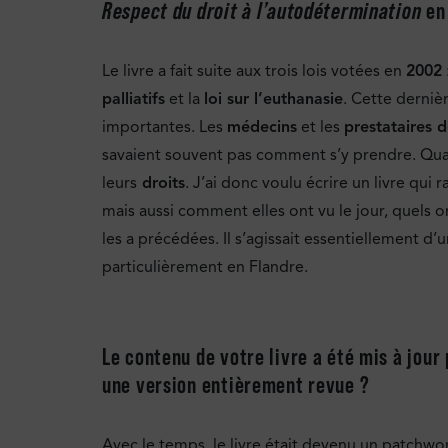
Respect du droit à l’autodétermination
en 
Le livre a fait suite aux trois lois votées en
2002
palliatifs
et la
loi sur l’euthanasie
. Cette derniè
importantes. Les
médecins
et les
prestataires 
savaient souvent pas comment s’y prendre. Qu
leurs
droits
. J’ai donc voulu écrire un livre qui
mais aussi comment elles ont vu le jour, quels on
les a précédées. Il s’agissait essentiellement d
particulièrement en Flandre.
Le contenu de votre livre a été mis à jour
une version entièrement revue ?
Avec le temps, le livre était devenu un patchw