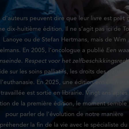
 d’auteurs peuvent dire que leur livre est prêt 
ne dix-huitième édition. Il ne s’agit pas ici de T
Lanoye ou de Stefan Hertmans, mais de Wim
telmans. En 2005, l’oncologue a publié
Een waa
nseinde. Respect voor het zelfbeschikkingsrech
de sur les soins palliatifs, les droits des patient
l’euthanasie. En 2025, une édition entièrement
etravaillée est sortie en librairie. Vingt ans après 
tion de la première édition, le moment semble 
pour parler de l’évolution de notre manière
préhender la fin de la vie avec le spécialiste du 