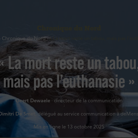
Chronique du Nord
-
Chronique du Nord
-
« La mort reste un tabou, mais pas l’eut
« La mort reste un tabou
mais pas l’euthanasie »
Geert Dewaele
· directeur de la communication
Dimitri De Smet
, délégué au service communication à deMen
Mis en ligne le
13 octobre 2025