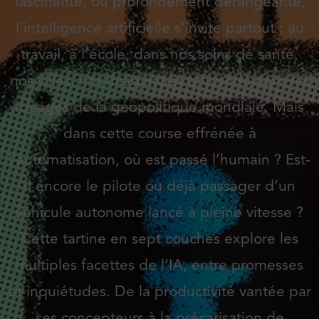
fascinante, ou profondément dérangeante,
l’intelligence artificielle s’invite partout : au
travail, à l’école, dans nos soins de santé,
nos villes, nos imaginaires et jusque dans les
rouages de la géopolitique mondiale. Mais
dans cette course effrénée à
l’automatisation, où est passé l’humain ? Est-
il encore le pilote ou déjà passager d’un
véhicule autonome lancé à pleine vitesse ?
Cette tartine en sept couches explore les
multiples facettes de l’IA, entre promesses
et inquiétudes. De la productivité vantée par
ses concepteurs à la précarisation de