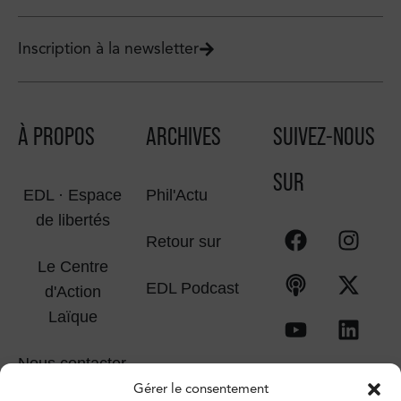
Inscription à la newsletter
À PROPOS
ARCHIVES
SUIVEZ-NOUS
SUR
EDL · Espace
Phil'Actu
de libertés
Retour sur
Le Centre
EDL Podcast
d'Action
Laïque
Nous contacter
Gérer le consentement