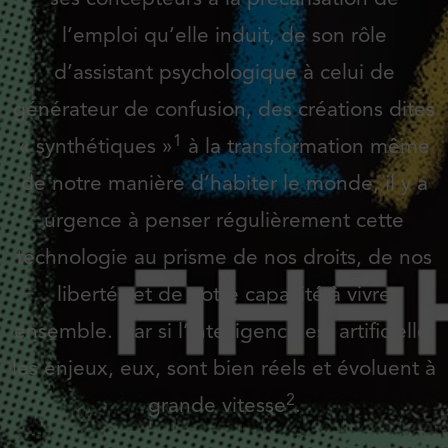
l’emploi qu’elle induit, de son rôle
d’assistant psychologique à celui de
générateur de confusion, des créations dites
1
« synthétiques »
à la transformation même
de notre manière d’habiter le monde, il y a
urgence à penser régulièrement cette
technologie au prisme de nos droits, de nos
libertés et de notre capacité à vivre
ensemble. Car si l’intelligence est artificielle,
les enjeux, eux, sont bien réels et évoluent à
2
grande vitesse
.