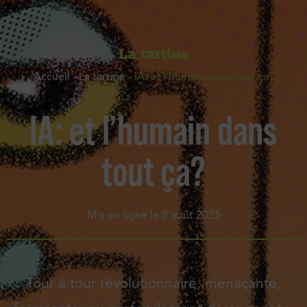
La tartine
Accueil
-
La tartine
-
IA: et l’humain dans tout ça?
IA: et l’humain dans
tout ça?
Mis en ligne le
8 août 2025
Tour à tour révolutionnaire, menaçante,