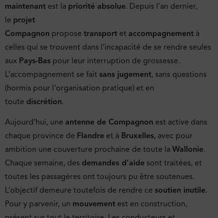
maintenant
est la
priorité absolue
. Depuis l’an dernier,
le
projet
Compagnon
propose
transport
et
accompagnement
à
celles qui se trouvent dans l’incapacité de se rendre seules
aux
Pays-Bas
pour leur interruption de grossesse.
L’accompagnement se fait
sans jugement
, sans questions
(hormis pour l’organisation pratique) et en
toute
discrétion
.
Aujourd’hui, une
antenne de Compagnon
est active dans
chaque province de
Flandre
et à
Bruxelles
, avec pour
ambition une couverture prochaine de toute la
Wallonie
.
Chaque semaine, des
demandes d’aide
sont traitées, et
toutes les passagères ont toujours pu être soutenues.
L’objectif demeure toutefois de rendre ce
soutien inutile
.
Pour y parvenir, un
mouvement
est en construction,
présent sur tout le territoire. Les conducteurs et