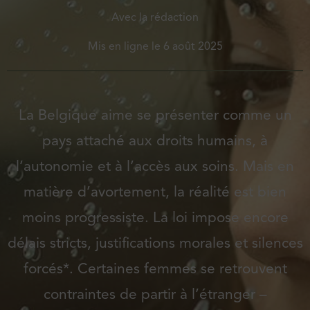
Avec la rédaction
Mis en ligne le
6 août 2025
La Belgique aime se présenter comme un
pays attaché aux droits humains, à
l’autonomie et à l’accès aux soins. Mais en
matière d’avortement, la réalité est bien
moins progressiste. La loi impose encore
délais stricts, justifications morales et silences
forcés*. Certaines femmes se retrouvent
contraintes de partir à l’étranger –