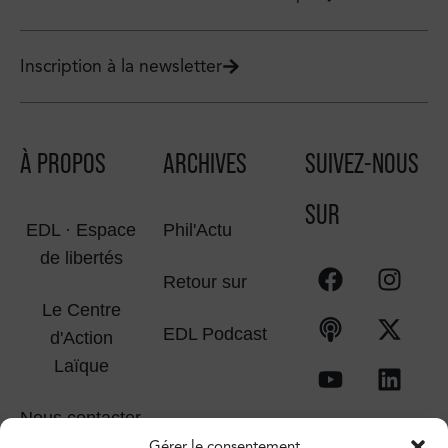
Inscription à la newsletter
À PROPOS
ARCHIVES
SUIVEZ-NOUS
SUR
EDL · Espace
Phil'Actu
de libertés
Retour sur
Le Centre
EDL Podcast
d'Action
Laïque
Nous contacter
Gérer le consentement