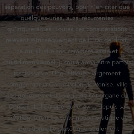
séparation des pouvoirs, pour n’en citer que
quelques-unes, aussi récurrentes
qu’inquiétantes. Toutes ces considérations
relèvent intrinsèquement de l’État de droit,
ce qui illustre son caractère vaste et
multidimensionnel, jusqu’à apparaître parfois
insaisissable. Une difficulté largement
corrigée par la Commission de Venise, ville
des gondoles et du siège de cet organe du
Conseil de l’Europe qui œuvre, depuis sa
création, à rendre cette notion pratique et
opérationnelle plutôt que seulement