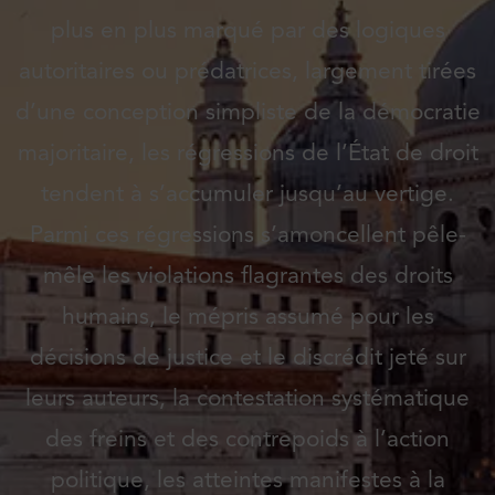
plus en plus marqué par des logiques
autoritaires ou prédatrices, largement tirées
d’une conception simpliste de la démocratie
majoritaire, les régressions de l’État de droit
tendent à s’accumuler jusqu’au vertige.
Parmi ces régressions s’amoncellent pêle-
mêle les violations flagrantes des droits
humains, le mépris assumé pour les
décisions de justice et le discrédit jeté sur
leurs auteurs, la contestation systématique
des freins et des contrepoids à l’action
politique, les atteintes manifestes à la