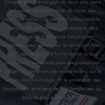
Chaque jour depuis plus de deux ans, dans
la tourmente de la bande de Gaza, des
reporters tentent de décrire l’indescriptible.
Dans l’ombre du blocus médiatique, des
voix sous les bombes se font encore
entendre, pour qu’un jour, la vérité soit faite.
Car Gaza est aujourd’hui la région la plus
dangereuse au monde pour les journalistes.
Malgré les annonces de cessez-le-feu, sur le
terrain, rien ne change. Et la protection des
journalistes, ainsi que de leur famille, est de
plus en plus préoccupante.