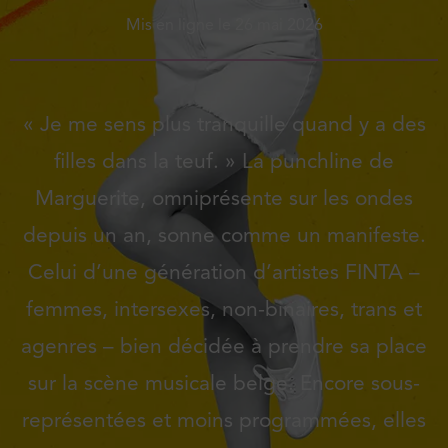
Mis en ligne le
26 mai 2026
« Je me sens plus tranquille quand y a des
filles dans la teuf. » La punchline de
Marguerite, omniprésente sur les ondes
depuis un an, sonne comme un manifeste.
Celui d’une génération d’artistes FINTA –
femmes, intersexes, non-binaires, trans et
agenres – bien décidée à prendre sa place
sur la scène musicale belge. Encore sous-
représentées et moins programmées, elles