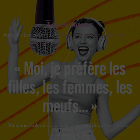
Les cultureux
Accueil
-
Les cultureux
-
« Moi, je préfère les filles, les
femmes, les meufs… »
« Moi, je préfère les
filles, les femmes, les
meufs… »
Vinciane Colson
· Journaliste et coordinatrice « Libres,
ensemble »