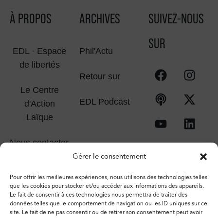
À PROPOS
ARCHIVES
SUIVEZ-NOUS
SUR
EDL · Espace
Phil'Actu
de libertés
Retour sur
Le Centre
EDL Podcast
d'Action
Laïque
Nous contacter
Gérer le consentement
Pour offrir les meilleures expériences, nous utilisons des technologies telles
que les cookies pour stocker et/ou accéder aux informations des appareils.
Le fait de consentir à ces technologies nous permettra de traiter des
données telles que le comportement de navigation ou les ID uniques sur ce
site. Le fait de ne pas consentir ou de retirer son consentement peut avoir