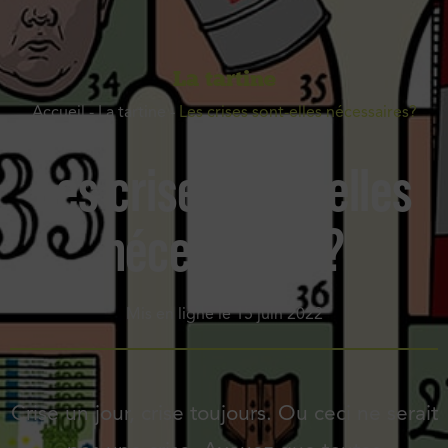
La tartine
Accueil
-
La tartine
-
Les crises sont-elles nécessaires?
Les crises sont-elles
nécessaires?
Mis en ligne le
15 juin 2022
Crise un jour, crise toujours. Ou ceci ne serait