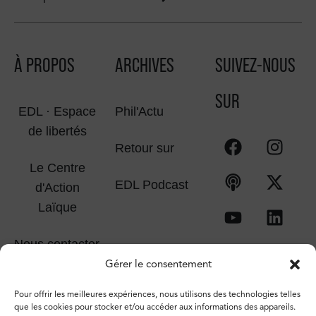
À PROPOS
ARCHIVES
SUIVEZ-NOUS
SUR
EDL · Espace
Phil'Actu
de libertés
Retour sur
Le Centre
EDL Podcast
d'Action
Laïque
Nous contacter
Gérer le consentement
Pour offrir les meilleures expériences, nous utilisons des technologies telles
que les cookies pour stocker et/ou accéder aux informations des appareils.