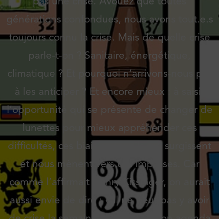
pas une crise. Avouez que toutes
générations confondues, nous avons tout.e.s
toujours connu la crise. Mais de quelle crise
parle-t-on ? Sanitaire, énergétique,
climatique ? Et pourquoi n’arrivons-nous pas
à les anticiper ? Et encore mieux : à saisir
l’opportunité qui se présente de changer de
lunettes pour mieux appréhender ces
difficultés, ces biais et écueils qui surgissent
et nous mènent vers ces impasses. Car
comme l’affirmait Henry Kissinger, on aurait
aussi envie de dire : « Il ne peut pas y avoir
de crise la semaine prochaine, mon agenda