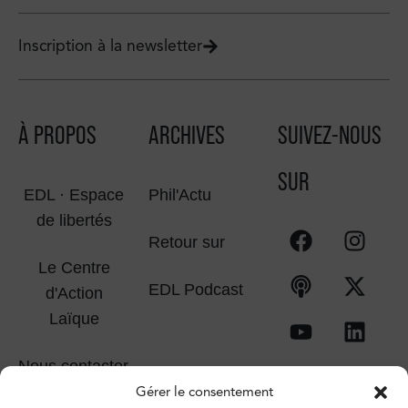
Inscription à la newsletter
À PROPOS
ARCHIVES
SUIVEZ-NOUS
SUR
EDL · Espace
Phil'Actu
de libertés
Retour sur
Le Centre
EDL Podcast
d'Action
Laïque
Nous contacter
Gérer le consentement