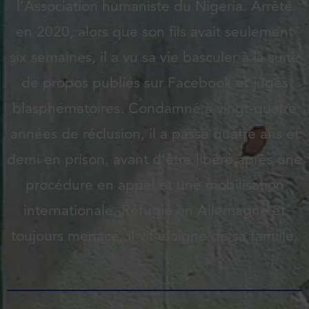
l’Association humaniste du Nigeria. Arrêté
en 2020, alors que son fils avait seulement
six semaines, il a vu sa vie basculer à la suite
de propos publiés sur Facebook et jugés
blasphématoires. Condamné à vingt-quatre
années de réclusion, il a passé quatre ans et
demi en prison, avant d’être libéré après une
procédure en appel et une mobilisation
internationale. Réfugié en Allemagne et
toujours menacé, il vit éloigné de sa famille.