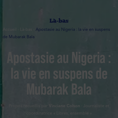
Là-bas
Accueil
-
Là-bas
-
Apostasie au Nigeria : la vie en suspens
de Mubarak Bala
Apostasie au Nigeria :
la vie en suspens de
Mubarak Bala
Propos recueillis par
Vinciane Colson
· Journaliste et
coordinatrice « Libres, ensemble »