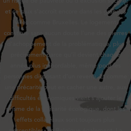
un risque de pauvreté ou d’exclusion sociale,
et ce taux s’accroît encore dans les grandes
villes comme Bruxelles. Le logement
constitue sans aucun doute l’une des pierres
d’achoppement de la problématique, plus
précisément parce qu’il devient chaque
année plus inabordable, même pour les
personnes disposant d’un revenu. Et comme
une précarité peut en cacher une autre, aux
difficultés économiques vient s’ajouter le
prisme de la précarité écologique, dont les
effets collatéraux sont toujours plus
perceptibles, en Belgique également. La