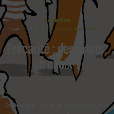
La tartine
Accueil
-
La tartine
-
Précarité : des droits, un choix ?
Précarité : des droits,
un choix ?
Mis en ligne le
7 octobre 2024
En Belgique, 18,6 % de la population court