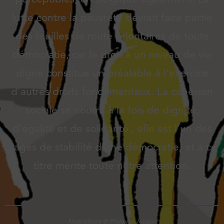
lutte contre la pauvreté devrait faire partie
des feuilles de route prioritaires de toute
démocratie, car le droit à un niveau de vie
digne constitue un préalable à l’exercice
d’autres droits fondamentaux. La cohésion
sociale se nourrit à la fois de dignité,
d’égalité et de solidarité ; elle est l’un des
gages de stabilité d’une démocratie, et à ce
titre mérite toute notre attention.
Illustrations © Philippe Joisson