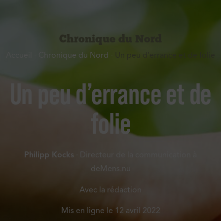
Chronique du Nord
Accueil
-
Chronique du Nord
-
Un peu d’errance et de folie
Un peu d’errance et de
folie
Philipp Kocks
· Directeur de la communication à
deMens.nu
Avec la rédaction
Mis en ligne le
12 avril 2022