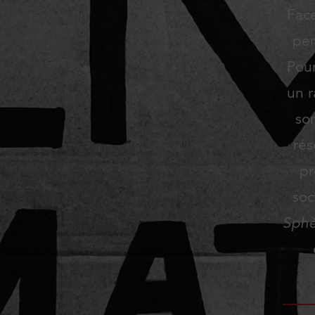
Face
per
Pour
un r
so
rés
pr
soc
Sphè