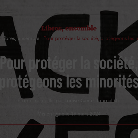
Libres, ensemble
-
Libres, ensemble
-
Pour protéger la société, protégeons les 
Pour protéger la société
protégeons les minorité
Propos recueillis par
Louise Canu
· Journaliste
Mis en ligne le
19 mars 2024