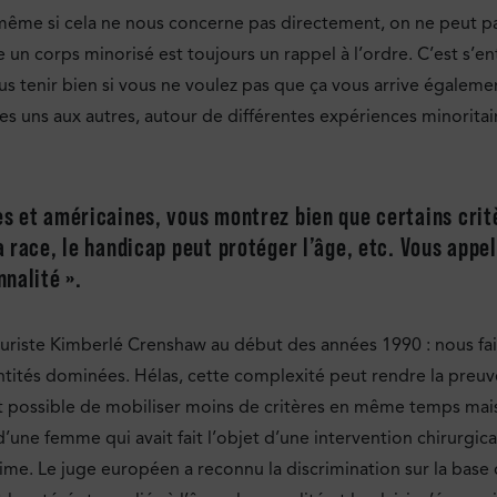
, même si cela ne nous concerne pas directement, on ne peut pa
 un corps minorisé est toujours un rappel à l’ordre. C’est s’en
s tenir bien si vous ne voulez pas que ça vous arrive égalemen
es uns aux autres, autour de différentes expériences minoritai
s et américaines, vous montrez bien que certains critèr
 race, le handicap peut protéger l’âge, etc. Vous appele
nalité ».
a juriste Kimberlé Crenshaw au début des années 1990 : nous f
ntités dominées. Hélas, cette complexité peut rendre la preuve d
est possible de mobiliser moins de critères en même temps mais
 d’une femme qui avait fait l’objet d’une intervention chirurgical
e. Le juge européen a reconnu la discrimination sur la base du