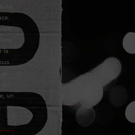
toute
ace.
tuent
 Dans
 la
nous
 la
r de
re
, un
.