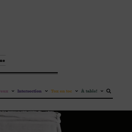
que
reux
Intersection
Tox en toc
À table !