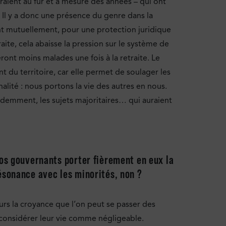
ouiraient au fur et à mesure des années – qui ont
Il y a donc une présence du genre dans la
cent mutuellement, pour une protection juridique
raite, cela abaisse la pression sur le système de
eront moins malades une fois à la retraite. Le
 du territoire, car elle permet de soulager les
lité : nous portons la vie des autres en nous.
videmment, les sujets majoritaires… qui auraient
nos gouvernants porter fièrement en eux la
ésonance avec les minorités, non ?
jours la croyance que l’on peut se passer des
 considérer leur vie comme négligeable.