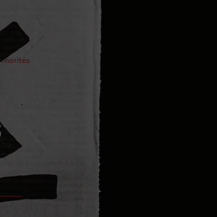
minorités
,
s