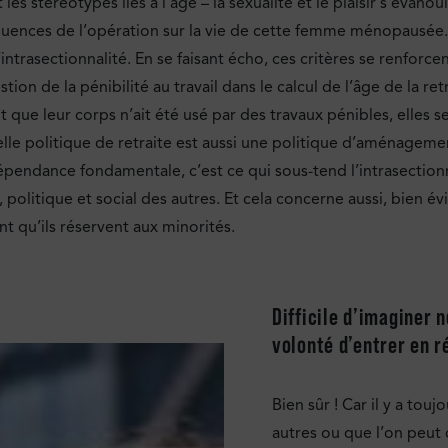
t les stéréotypes liés à l’âge – la sexualité et le plaisir s’évan
quences de l’opération sur la vie de cette femme ménopausée. 
d’intrasectionnalité. En se faisant écho, ces critères se renfor
ion de la pénibilité au travail dans le calcul de l’âge de la ret
nt que leur corps n’ait été usé par des travaux pénibles, elles s
lle politique de retraite est aussi une politique d’aménagement
épendance fondamentale, c’est ce qui sous-tend l’intrasectionna
politique et social des autres. Et cela concerne aussi, bien é
nt qu’ils réservent aux minorités.
Difficile d’imaginer 
volonté d’entrer en r
Bien sûr ! Car il y a tou
autres ou que l’on peut