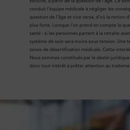
sollicité, à partir de la question de l’âge. Ce son
conduit l’équipe médicale à négliger les consé
question de l’âge et vice versa, d’où la notion 
plus forte. Lorsque l’on prend en compte la quest
santé : si les personnes partent à la retraite ava
système de soin sera moins sous tension. Une te
zones de désertification médicale. Cette interd
Nous sommes constitués par le destin juridique, 
donc tout intérêt à prêter attention au traiteme