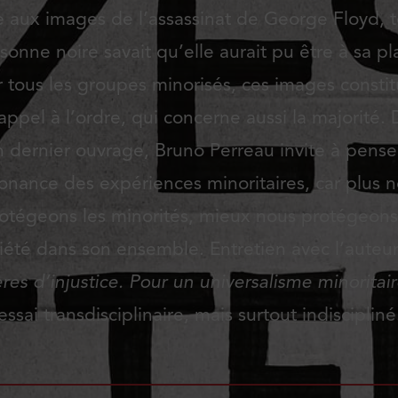
 aux images de l’assassinat de George Floyd, 
sonne noire savait qu’elle aurait pu être à sa pl
 tous les groupes minorisés, ces images consti
appel à l’ordre, qui concerne aussi la majorité.
n dernier ouvrage, Bruno Perreau invite à penser
onance des expériences minoritaires, car plus 
otégeons les minorités, mieux nous protégeons
iété dans son ensemble. Entretien avec l’auteu
res d’injustice. Pour un universalisme minoritai
essai transdisciplinaire, mais surtout indiscipliné