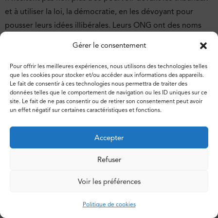
et à utiliser la loi, la démocratie, en les dévoyant pour
pousser leurs idées illibérales. Leurs ONG ont des noms
évocateurs comme « Alliance Defending Freedom ». Ils
Gérer le consentement
essaient de toucher tout le monde et pas seulement les
chrétiens conservateurs. En Hongrie, cela va plus loin, car
Pour offrir les meilleures expériences, nous utilisons des technologies telles
que les cookies pour stocker et/ou accéder aux informations des appareils.
l’État lui-même crée des ONG de ce style pour faire croire
Le fait de consentir à ces technologies nous permettra de traiter des
données telles que le comportement de navigation ou les ID uniques sur ce
que cela vient des citoyens.
site. Le fait de ne pas consentir ou de retirer son consentement peut avoir
un effet négatif sur certaines caractéristiques et fonctions.
Comment voyez-vous l’évolution de ces courants
Accepter
fondamentalistes chrétiens ?
Refuser
L’évolution de la droite chrétienne est fortement
liée à
Voir les préférences
celle de l’extrême droite
. Dans chaque pays où cette
Politique de cookies
dernière a augmenté, l’on observe une croissance de ce