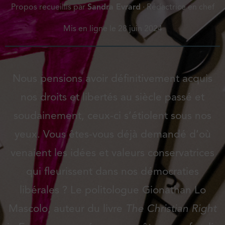
Propos recueillis par
Sandra Evrard
· Rédactrice en chef
Mis en ligne le
28 juin 2024
Nous pensions avoir définitivement acquis
nos droits et libertés au siècle passé et
soudainement, ceux-ci s’étiolent sous nos
yeux. Vous êtes-vous déjà demandé d’où
venaient les idées et valeurs conservatrices
qui fleurissent dans nos démocraties
libérales ? Le politologue Gionathan Lo
Mascolo, auteur du livre
The Christian Right