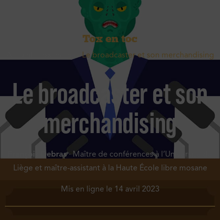
Tox en toc
Accueil
-
Tox en toc
-
Le broadcaster et son merchandising
Le broadcaster et son
merchandising
François Debras
· Maître de conférences à l’Université de
Liège et maître-assistant à la Haute École libre mosane
Mis en ligne le
14 avril 2023