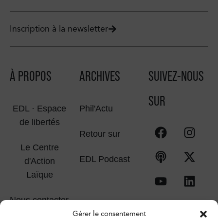
Inscription à la newsletter
À PROPOS
ARCHIVES
SUIVEZ-NOUS
SUR
EDL · Espace
Phil'Actu
de libertés
Retour sur
Le Centre
EDL Podcast
d'Action
Laïque
Nous contacter
Gérer le consentement