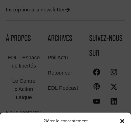
Inscription à la newsletter
À PROPOS
ARCHIVES
SUIVEZ-NOUS
SUR
EDL · Espace
Phil'Actu
de libertés
Retour sur
Le Centre
EDL Podcast
d'Action
Laïque
Nous contacter
Gérer le consentement