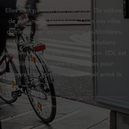
Elles sont partout. Les marques. De voiture,
de parfum, de téléphone. Dans nos villes
dominées par les campagnes publicitaires,
les affiches culturelles des institutions
semblent être en voie de disparition. EDL est
allé à la rencontre d’affichistes pour
comprendre comment on en était arrivé là.
Photo © Artepub