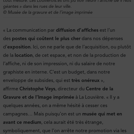
coût mesuré. Les Louviérois.es ont pu voir fleurir l’affiche de « Nos
géantes » dans les rues de leur ville.
© Musée de la gravure et de l’image imprimée
« La communication par
diffusion d’affiches
est l’un
des
postes qui coûtent le plus cher
dans nos dépenses
d’
exposition
. Ici, on ne parle que de l’acquisition, ou plutôt
de la
location
, de cet espace, et non de la production de
l’affiche, ni de son impression, ni du salaire de notre
graphiste en interne. C’est un budget, dans notre
enveloppe de subsides, qui est
très onéreux
»,
affirme
Christophe Veys
, directeur du
Centre de la
Gravure et de l’Image imprimée
à La Louvière. « Il y a
quelques années, on a même hésité à cesser ces
campagnes… Mais puisqu’on est un
musée qui met en
avant ce medium
, cela aurait été très étrange,
symboliquement, que l’on arrête notre promotion via les