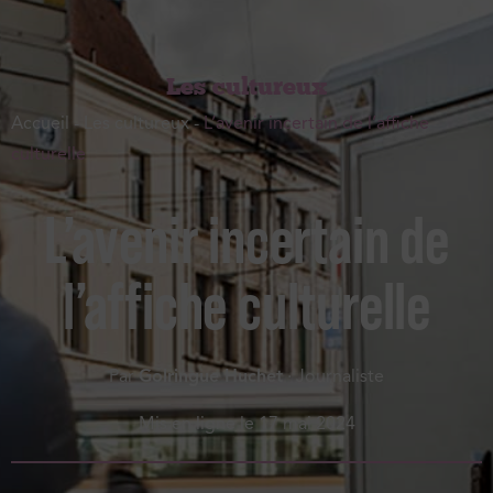
Les cultureux
Accueil
-
Les cultureux
-
L’avenir incertain de l’affiche
culturelle
L’avenir incertain de
l’affiche culturelle
Par
Golringue Huchet
· Journaliste
Mis en ligne le
17 mai 2024