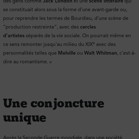
des gens comme
Jack London
et une
scène littéraire
qui
se constituait alors sous la forme d’une avant-garde ou,
pour reprendre les termes de Bourdieu, d’une scène de
“production restreinte”, avec des
cercles
d’artistes
séparés de la vie sociale. On pourrait même en
e
ce sens remonter jusqu’au milieu du XIX
avec des
personnalités telles que
Melville
ou
Walt Whitman
, c’est-à-
dire au romantisme. »
Une conjoncture
unique
Après la Seconde Guerre mondiale, dans une société