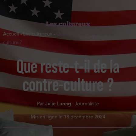
Les cultureux
Accueil
-
Les cultureux
-
Que reste-t-il de la contre-
culture ?
Que reste-t-il de la
contre-culture ?
Par
Julie Luong
· Journaliste
Mis en ligne le
18 décembre 2024