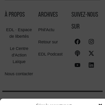
À PROPOS
ARCHIVES
SUIVEZ-NOUS
SUR
EDL · Espace
Phil'Actu
de libertés
Retour sur
Le Centre
EDL Podcast
d'Action
Laïque
Nous contacter