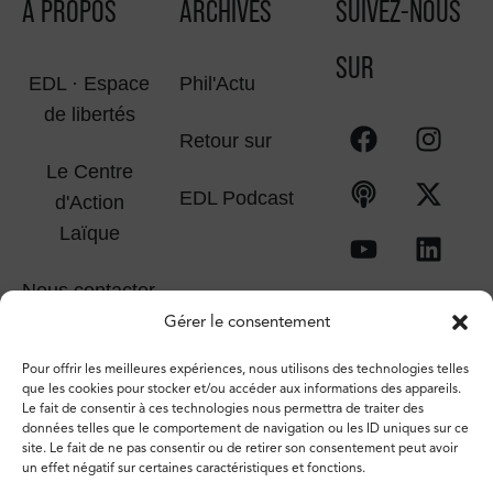
À PROPOS
ARCHIVES
SUIVEZ-NOUS
SUR
EDL · Espace
Phil'Actu
de libertés
Retour sur
Le Centre
EDL Podcast
d'Action
Laïque
Nous contacter
Gérer le consentement
Pour offrir les meilleures expériences, nous utilisons des technologies telles
que les cookies pour stocker et/ou accéder aux informations des appareils.
Le fait de consentir à ces technologies nous permettra de traiter des
données telles que le comportement de navigation ou les ID uniques sur ce
site. Le fait de ne pas consentir ou de retirer son consentement peut avoir
un effet négatif sur certaines caractéristiques et fonctions.