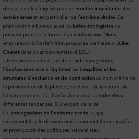
Or, même dans les pays démocratiques, l’
État de droit
est
de plus en plus fragilisé par une
montée inquiétante des
extrémismes
et en particulier de l’
extrême droite
. Ce
phénomène influence aussi les
luttes écologistes
qui
peuvent prendre la forme d’un
écofascisme
. Nous
empruntons ici la définition proposée par l’auteur
Julien
Chanet
dans un ancien numéro d’
EDL
:
« Fondamentalement raciste et anti-immigration,
l’écofascisme vise à légitimer les inégalités et les
structures d’exclusion et de domination
au nom même de
la préservation de la planète, du climat, de la nature, de
3
l’environnement. »
L’écofascisme peut prendre deux
différentes tendances. D’une part, celle de
l’«
écologisation de l’extrême droite
», qui
instrumentalise le discours environnemental pour justifier
et promouvoir des politiques nationalistes,