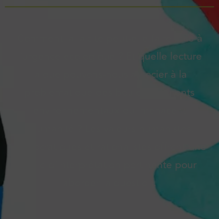
Comment la laïcité peut-elle faire face à
l’urgence écologique ? Et quelle lecture
laïque pouvons-nous associer à la
problématique des bouleversements
environnementaux qui menacent
l’humanité ? Les valeurs humanistes,
démocratiques et rationalistes offrent une
grille d’interprétation pertinente pour
aborder la question.