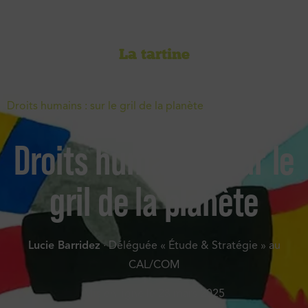
La tartine
Accueil
-
La tartine
-
La planète brûle, nos droits aussi
-
Droits humains : sur le gril de la planète
Droits humains : sur le
gril de la planète
Lucie Barridez
· Déléguée « Étude & Stratégie » au
CAL/COM
Mis en ligne le
28 mars 2025