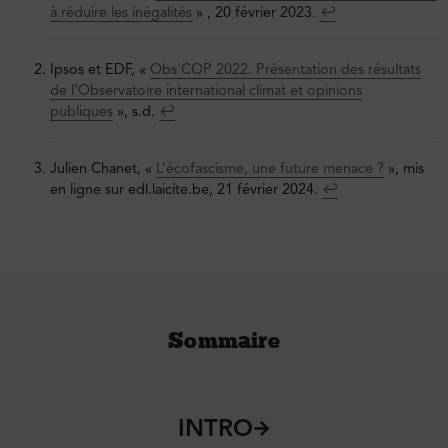
à réduire les inégalités
» , 20 février 2023.
↩︎
Ipsos et EDF, «
Obs’COP 2022. Présentation des résultats
de l’Observatoire international climat et opinions
publiques
», s.d.
↩︎
Julien Chanet, «
L’écofascisme, une future menace ?
», mis
en ligne sur edl.laicite.be, 21 février 2024.
↩︎
Sommaire
INTRO