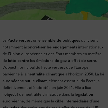
Le
Pacte vert
est un
ensemble de politiques
qui visent
notamment à
concrétiser les engagements
internationaux
de l’Union européenne et des États membres en matière
de
lutte contre les émissions de gaz à effet de serre
.
L’objectif principal du Pacte vert est que l’Europe
parvienne à la
neutralité climatique
à l’horizon
2050
. La
loi
européenne sur le climat
, élément essentiel du Pacte, a
définitivement été adoptée en juin 2021. Elle a fixé
l’
objectif
de neutralité climatique dans la
législation
européenne
, de même que la
cible intermédiaire
d’une
réduction
des émissions de gaz à effet de serre de l’UE