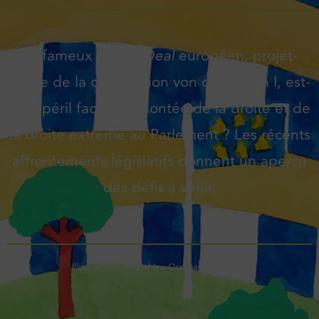
Le fameux
Green Deal
européen, projet-
phare de la commission von der Leyen I, est-
il en péril face à la montée de la droite et de
la droite extrême au Parlement ? Les récents
affrontements législatifs donnent un aperçu
des défis à venir.
Illustrations : Matthieu Ossona de Mendez