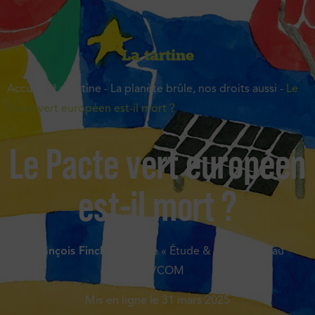
La tartine
Accueil
-
La tartine
-
La planète brûle, nos droits aussi
-
Le
Pacte vert européen est-il mort ?
Le Pacte vert européen
est-il mort ?
François Finck
· Délégué « Étude & Stratégie » au
CAL/COM
Mis en ligne le
31 mars 2025