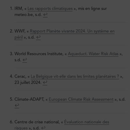
IRM, «
Les rapports climatiques
», mis en ligne sur
meteo.be, s.d.
↩︎
WWF, «
Rapport Planète vivante 2024. Un système en
péril
», s.d.
↩︎
World Resources Institute, «
Aqueduct. Water Risk Atlas
»,
s.d.
↩︎
Cerac, «
La Belgique vit-elle dans les limites planétaires ?
»,
23 juillet 2024.
↩︎
Climate-ADAPT, «
European Climate Risk Assessment
», s.d.
↩︎
Centre de crise national, «
Évaluation nationale des
risques
», s.d.
↩︎