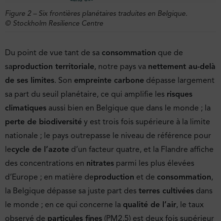
Figure 2 – Six frontières planétaires traduites en Belgique.
© Stockholm Resilience Centre
Du point de vue tant de sa
consommation
que de
sa
production territoriale
, notre pays va
nettement au-delà
de ses limites
. Son
empreinte carbone
dépasse largement
sa part du seuil planétaire, ce qui amplifie les
risques
climatiques
aussi bien en Belgique que dans le monde ; la
perte de biodiversité
y est trois fois supérieure à la limite
nationale ; le pays outrepasse le niveau de référence pour
le
cycle de l’azote
d’un facteur quatre, et la Flandre affiche
des concentrations en
nitrates
parmi les plus élevées
d’Europe ; en matière de
production
et de
consommation
,
la Belgique dépasse sa juste part des
terres cultivées
dans
le monde ; en ce qui concerne la
qualité de l’air
, le taux
observé de
particules fines
(PM2,5) est deux fois supérieur