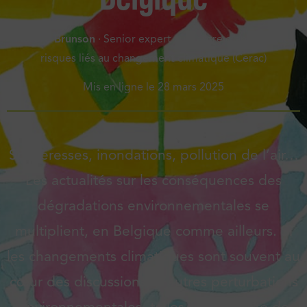
Aurore Brunson
· Senior expert au Centre d’analyse des
risques liés au changement climatique (Cerac)
Mis en ligne le
28 mars 2025
Sécheresses, inondations, pollution de l’air…
Les actualités sur les conséquences des
dégradations environnementales se
multiplient, en Belgique comme ailleurs. Si
les changements climatiques sont souvent au
cœur des discussions, d’autres perturbations