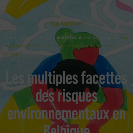
La tartine
Accueil
-
La tartine
-
La planète brûle, nos droits aussi
-
Les
multiples facettes des risques environnementaux en
Belgique
Les multiples facettes
des risques
environnementaux en
Belgique