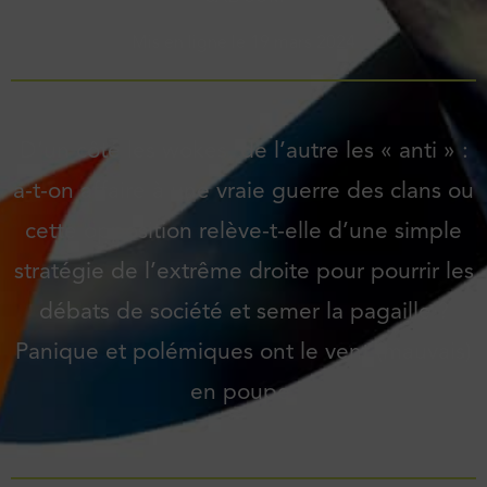
Mis en ligne le
19 mars 2024
D’un côté les wokes, de l’autre les « anti » :
a-t-on affaire à une vraie guerre des clans ou
cette opposition relève-t-elle d’une simple
stratégie de l’extrême droite pour pourrir les
débats de société et semer la pagaille ?
Panique et polémiques ont le vent (mauvais)
en poupe.