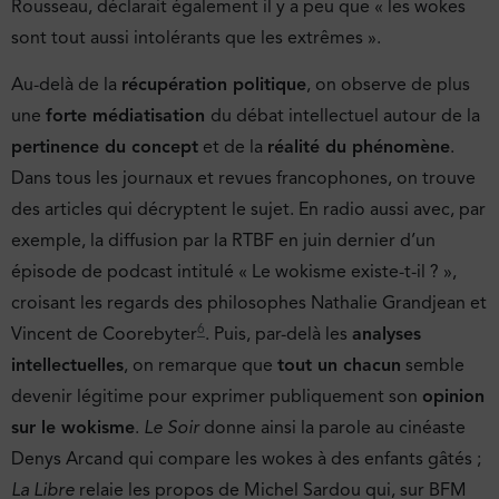
Rousseau, déclarait également il y a peu que « les wokes
sont tout aussi intolérants que les extrêmes ».
Au-delà de la
récupération politique
, on observe de plus
une
forte médiatisation
du débat intellectuel autour de la
pertinence du concept
et de la
réalité du phénomène
.
Dans tous les journaux et revues francophones, on trouve
des articles qui décryptent le sujet. En radio aussi avec, par
exemple, la diffusion par la RTBF en juin dernier d’un
épisode de podcast intitulé « Le wokisme existe-t-il ? »,
croisant les regards des philosophes Nathalie Grandjean et
6
Vincent de Coorebyter
. Puis, par-delà les
analyses
intellectuelles
, on remarque que
tout un chacun
semble
devenir légitime pour exprimer publiquement son
opinion
sur le wokisme
.
Le Soir
donne ainsi la parole au cinéaste
Denys Arcand qui compare les wokes à des enfants gâtés ;
La Libre
relaie les propos de Michel Sardou qui, sur BFM