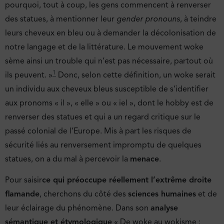
pourquoi, tout à coup, les gens commencent à renverser
des statues, à mentionner leur
gender pronouns
, à teindre
leurs cheveux en bleu ou à demander la décolonisation de
notre langage et de la littérature. Le mouvement woke
sème ainsi un trouble qui n’est pas nécessaire, partout où
1
ils peuvent. »
Donc, selon cette définition, un woke serait
un individu aux cheveux bleus susceptible de s’identifier
aux pronoms « il », « elle » ou « iel », dont le hobby est de
renverser des statues et qui a un regard critique sur le
passé colonial de l’Europe. Mis à part les risques de
sécurité liés au renversement impromptu de quelques
statues, on a du mal à percevoir la
menace
.
Pour saisir
ce qui préoccupe réellement l’extrême droite
flamande
, cherchons du côté des
sciences humaines
et de
leur éclairage du phénomène. Dans son
analyse
sémantique et étymologique
« De woke au wokisme :