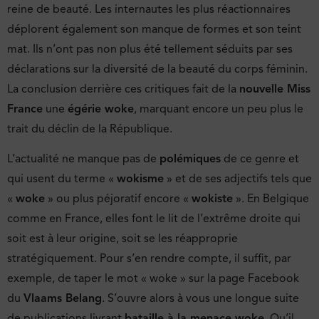
reine de beauté. Les internautes les plus réactionnaires
déplorent également son manque de formes et son teint
mat. Ils n’ont pas non plus été tellement séduits par ses
déclarations sur la diversité de la beauté du corps féminin.
La conclusion derrière ces critiques fait de la
nouvelle Miss
France
une
égérie woke
, marquant encore un peu plus le
trait du déclin de la République.
L’actualité ne manque pas de
polémiques
de ce genre et
qui usent du terme «
wokisme
» et de ses adjectifs tels que
«
woke
» ou plus péjoratif encore «
wokiste
». En Belgique
comme en France, elles font le lit de l’extrême droite qui
soit est à leur origine, soit se les réapproprie
stratégiquement. Pour s’en rendre compte, il suffit, par
exemple, de taper le mot « woke » sur la page Facebook
du
Vlaams Belang
. S’ouvre alors à vous une longue suite
de publications livrant
bataille à la menace woke
. Qu’il