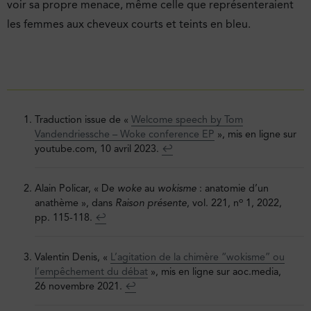
voir sa propre menace, même celle que représenteraient
les femmes aux cheveux courts et teints en bleu.
Traduction issue de «
Welcome speech by Tom
Vandendriessche – Woke conference EP
», mis en ligne sur
youtube.com, 10 avril 2023.
↩︎
Alain Policar, « De
woke
au
wokisme
: anatomie d’un
o
anathème », dans
Raison présente
, vol. 221, n
1, 2022,
pp. 115-118.
↩︎
Valentin Denis, «
L’agitation de la chimère “wokisme” ou
l’empêchement du débat
», mis en ligne sur aoc.media,
26 novembre 2021.
↩︎