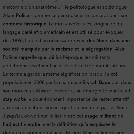
2
anatomie d’un anathème »
, le politologue et sociologue
Alain Policar
commence par replacer le concept dans son
contexte historique
. Le mot «
woke
» est originaire du
langage parlé afro-américain et est utilisé pour évoquer,
dès 1896, l’idée d’un
nécessaire réveil des Noirs dans une
société marquée par le racisme et la ségrégation
. Alain
Policar rappelle que, déjà à l’époque, les militants
abolitionnistes étaient accusés d’être trop moralisateurs.
Le terme a gardé la même signification lorsqu’il a été
popularisé en 2008 par la chanteuse
Erykah Badu
qui, dans
son morceau «
Master Teacher
», fait émerger le mantra
«
I
stay woke
»
pour énoncer l’importance de rester attentif
aux discriminations vécues quotidiennement par les Noirs.
Jusqu’ici, on voit mal le lien entre cet
usage militant de
l’adjectif « woke
» et la définition qu’a esquissée le
député européen du Vlaams Belang. Mais ce lien devient