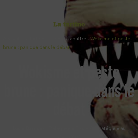
La tartine
Accueil
-
La tartine
-
La bête à abattre
-
Wokisme et peste
brune : panique dans le débat
Wokisme et peste
brune : panique dans le
débat
Lucie Barridez
· Déléguée « Étude & Stratégie » au
CAL/COM