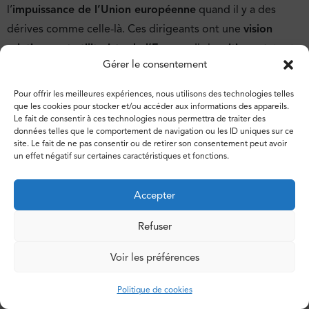
l’
impuissance de l’Union européenne
quand il y a des
dérives comme celle-là. Ces dirigeants ont une
vision
relativement utilitariste de l’Europe
. Ils la
critiquent
, tout
Gérer le consentement
en lui
demandant de l’argent ou des solutions pour la
question de la migration
. Ils parviennent ainsi à avoir
Pour offrir les meilleures expériences, nous utilisons des technologies telles
un
double discours
qui est d’autant plus dangereux qu’ils
que les cookies pour stocker et/ou accéder aux informations des appareils.
Le fait de consentir à ces technologies nous permettra de traiter des
se présentent comme les défenseurs de la vraie Europe,
données telles que le comportement de navigation ou les ID uniques sur ce
site. Le fait de ne pas consentir ou de retirer son consentement peut avoir
des vraies valeurs. Et je trouve ça beaucoup plus
un effet négatif sur certaines caractéristiques et fonctions.
dangereux que lorsqu’ils affirmaient vouloir sortir de
l’Union européenne. C’est un peu surréaliste et cela
Accepter
devient quelque chose de presque normal.
Refuser
Voir les préférences
Politique de cookies