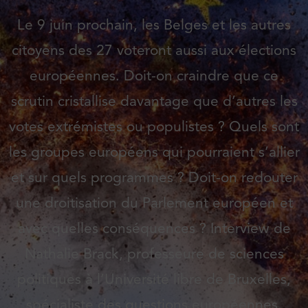
Le 9 juin prochain, les Belges et les autres
citoyens des 27 voteront aussi aux élections
européennes. Doit-on craindre que ce
scrutin cristallise davantage que d’autres les
votes extrémistes ou populistes ? Quels sont
les groupes européens qui pourraient s’allier
et sur quels programmes ? Doit-on redouter
une droitisation du Parlement européen et
avec quelles conséquences ? Interview de
Nathalie Brack, professeure de sciences
politiques à l’Université libre de Bruxelles,
spécialiste des questions européennes.