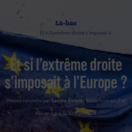
Là-bas
Accueil
-
Là-bas
-
Et si l’extrême droite s’imposait à
l’Europe ?
Et si l’extrême droite
s’imposait à l’Europe ?
Propos recueillis par
Sandra Evrard
· Rédactrice en chef
Mis en ligne le
20 mars 2024