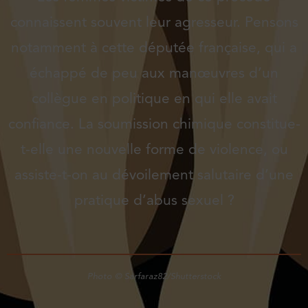
connaissent souvent leur agresseur. Pensons
notamment à cette députée française, qui a
échappé de peu aux manœuvres d’un
collègue en politique en qui elle avait
confiance. La soumission chimique constitue-
t-elle une nouvelle forme de violence, ou
assiste-t-on au dévoilement salutaire d’une
pratique d’abus sexuel ?
Photo © Sarfaraz82/Shutterstock