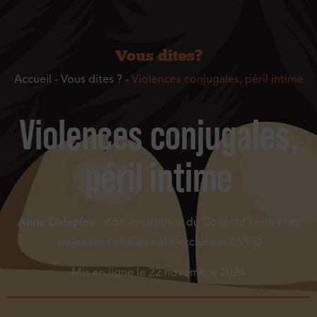
Vous dites ?
Accueil
-
Vous dites ?
-
Violences conjugales, péril intime
Violences conjugales,
péril intime
Anne Delépine
· Administratrice du Collectif contre les
violences familiales et l’exclusion (CVFE)
Mis en ligne le
22 novembre 2024