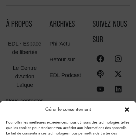
À PROPOS
ARCHIVES
SUIVEZ-NOUS
SUR
EDL · Espace
Phil'Actu
de libertés
Retour sur
Le Centre
EDL Podcast
d'Action
Laïque
Nous contacter
Gérer le consentement
Pour offrir les meilleures expériences, nous utilisons des technologies telles
que les cookies pour stocker et/ou accéder aux informations des appareils.
Le fait de consentir à ces technologies nous permettra de traiter des