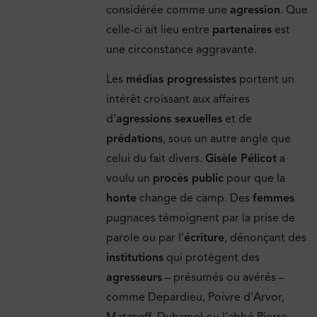
considérée comme une
agression
. Que
celle-ci ait lieu entre
partenaires
est
une circonstance aggravante.
Les
médias progressistes
portent un
intérêt croissant aux affaires
d’
agressions sexuelles
et de
prédations
, sous un autre angle que
celui du fait divers.
Gisèle Pélicot
a
voulu un
procès public
pour que la
honte
change de camp. Des
femmes
pugnaces témoignent par la prise de
parole ou par l’
écriture
, dénonçant des
institutions
qui protègent des
agresseurs
– présumés ou avérés –
comme Depardieu, Poivre d’Arvor,
Matzneff, Duhamel ou l’abbé Pierre