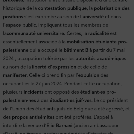
historique de la
contestation publique
, la
polarisation des
positions
s’est exprimée au sein de l’
université
et dans
l’
espace public
, impliquant tous les membres de
la
communauté universitaire.
Certes, la
radicalité
est
essentiellement associée à la
mobilisation étudiante pro-
palestienne
qui a occupé le
bâtiment B
à partir du 7 mai
2024 ; occupation tolérée par les
autorités académiques
au nom de la
liberté d’expression
et de celle de
manifester
. Celle-ci prend fin par l’
expulsion
des
occupant·es le 27 juin 2024. Pendant cette occupation,
plusieurs
incidents
ont opposé des
étudiant·es pro-
palestinien·nes
à des
étudiant·es juif·ves
. Le co-président
de l’Union des étudiants juifs de Belgique a été agressé, et
des
propos antisémites
ont été proférés. L’appel à
interdire la venue d’
Élie Barnavi
(ancien ambassadeur
d’Israël en France, professeur émérite d’histoire de