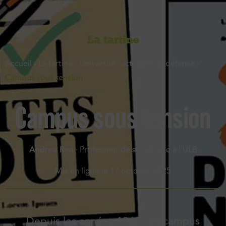
La tartine
Accueil
-
La tartine
-
Université : attaques et défense
-
Campus sous tension
Campus sous tension
Andrea Rea
· Professeur de sociologie à l’ULB
Mis en ligne le
17 octobre 2025
Depuis les années 1960, les campus