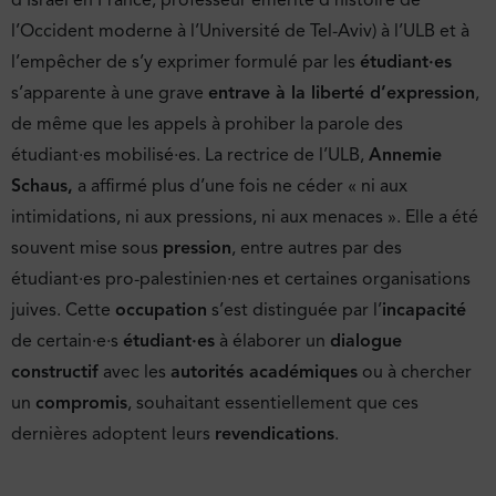
l’Occident moderne à l’Université de Tel-Aviv) à l’ULB et à
l’empêcher de s’y exprimer formulé par les
étudiant·es
s’apparente à une grave
entrave à la liberté d’expression
,
de même que les appels à prohiber la parole des
étudiant·es mobilisé·es. La rectrice de l’ULB,
Annemie
Schaus,
a affirmé plus d’une fois ne céder « ni aux
intimidations, ni aux pressions, ni aux menaces ». Elle a été
souvent mise sous
pression
, entre autres par des
étudiant·es pro-palestinien·nes et certaines organisations
juives. Cette
occupation
s’est distinguée par l’
incapacité
de certain·e·s
étudiant·es
à élaborer un
dialogue
constructif
avec les
autorités académiques
ou à chercher
un
compromis
, souhaitant essentiellement que ces
dernières adoptent leurs
revendications
.