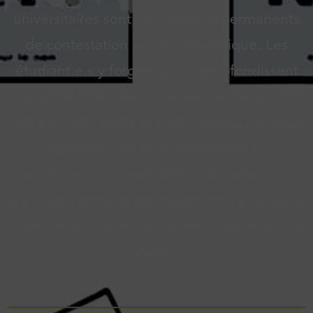
universitaires sont des espaces permanents
de contestation sociale et politique. Les
étudiant.e.s y forgent et y approfondissent
e
leur politisation. Les luttes étudiantes au XXI
siècle se sont élargies à de nouveaux enjeux
(sexisme, racisme, homophobie,
harcèlement, climat, défis internationaux,
etc.) dont certains objets tiennent plus de la
question de l’identité que de la question du
statut.