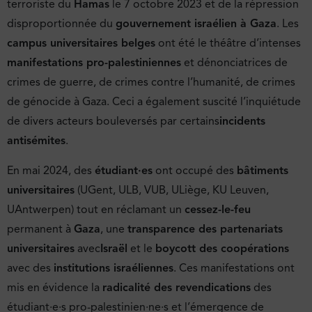
terroriste du
Hamas
le 7 octobre 2023 et de la répression
disproportionnée du
gouvernement israélien à Gaza
. Les
campus universitaires belges
ont été le théâtre d’intenses
manifestations pro-palestiniennes
et dénonciatrices de
crimes de guerre, de crimes contre l’humanité, de crimes
de génocide à Gaza. Ceci a également suscité l’inquiétude
de divers acteurs bouleversés par certains
incidents
antisémites
.
En mai 2024, des
étudiant·es
ont occupé des
bâtiments
universitaires
(UGent, ULB, VUB, ULiège, KU Leuven,
UAntwerpen) tout en réclamant un
cessez-le-feu
permanent à
Gaza
, une
transparence des partenariats
universitaires
avec
Israël
et le
boycott des coopérations
avec des
institutions israéliennes
. Ces manifestations ont
mis en évidence la
radicalité des revendications
des
étudiant·e·s pro-palestinien·ne·s et l’émergence de