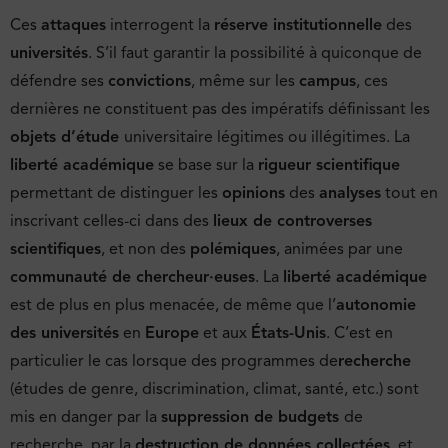
Ces
attaques
interrogent la
réserve institutionnelle
des
universités
. S’il faut garantir la possibilité à quiconque de
défendre ses
convictions
, même sur les
campus
, ces
dernières ne constituent pas des impératifs définissant les
objets d’étude
universitaire légitimes ou illégitimes. La
liberté académique
se base sur la
rigueur scientifique
permettant de distinguer les
opinions
des
analyses
tout en
inscrivant celles-ci dans des
lieux de controverses
scientifiques
, et non des
polémiques
, animées par une
communauté de chercheur·euses
. La
liberté académique
est de plus en plus menacée, de même que l’
autonomie
des universités
en
Europe
et aux
États-Unis
. C’est en
particulier le cas lorsque des programmes de
recherche
(études de genre, discrimination, climat, santé, etc.) sont
mis en danger par la
suppression de budgets
de
recherche, par la
destruction de données collectées
, et