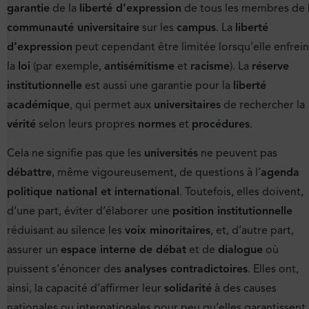
garantie
de la
liberté d’expression
de tous les membres de 
communauté universitaire
sur les
campus
. La
liberté
d’expression
peut cependant être limitée lorsqu’elle enfrein
la
loi
(par exemple,
antisémitisme
et
racisme
). La
réserve
institutionnelle
est aussi une garantie pour la
liberté
académique
, qui permet aux
universitaires
de rechercher la
vérité
selon leurs propres
normes
et
procédures
.
Cela ne signifie pas que les
universités
ne peuvent pas
débattre
, même vigoureusement, de questions à l’
agenda
politique national et international
. Toutefois, elles doivent,
d’une part, éviter d’élaborer une
position institutionnelle
réduisant au silence les
voix minoritaires
, et, d’autre part,
assurer un
espace interne de débat
et de
dialogue
où
puissent s’énoncer des
analyses contradictoires
. Elles ont,
ainsi, la capacité d’affirmer leur
solidarité
à des causes
nationales ou internationales pour peu qu’elles garantissent