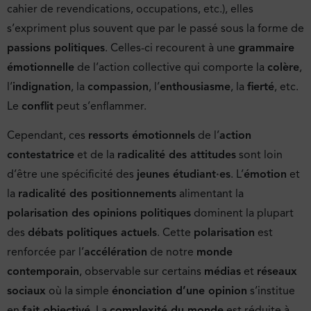
cahier de revendications, occupations, etc.), elles
s’expriment plus souvent que par le passé sous la forme de
passions politiques
. Celles-ci recourent à une
grammaire
émotionnelle
de l’action collective qui comporte la
colère
,
l’
indignation
, la
compassion
, l’
enthousiasme
, la
fierté
, etc.
Le
conflit
peut s’enflammer.
Cependant, ces
ressorts émotionnels
de l’
action
contestatrice
et de la
radicalité des attitudes
sont loin
d’être une spécificité des
jeunes étudiant·es
. L’
émotion
et
la
radicalité des positionnements
alimentant la
polarisation des opinions politiques
dominent la plupart
des
débats politiques actuels
. Cette
polarisation
est
renforcée par l’
accélération
de notre
monde
contemporain
, observable sur certains
médias
et
réseaux
sociaux
où la simple
énonciation d’une opinion
s’institue
en
fait objectivé
. La
complexité du monde
est réduite à