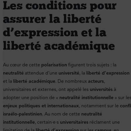
Les conditions pour
assurer la liberté
d’expression et la
liberté académique
Au cœur de cette
polarisation
figurent trois sujets : la
neutralité
attendue d’une
université
, la
liberté d’expression
et la
liberté académique
. De nombreux
acteurs
,
universitaires et externes, ont appelé les
universités
à
adopter une position de «
neutralité institutionnelle
» sur le
enjeux politiques et internationaux
, notamment sur le
confl
israélo-palestinien
. Au nom de cette
neutralité
institutionnelle
, certain·e·s
universitaires
réclament une
limitation de la
liberté d’expression
sur les
campus
, en