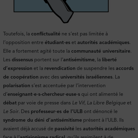
Toutefois, la
conflictualité
ne s’est pas limitée à
l’opposition entre
étudiant·es
et
autorités académiques
.
Elle a fortement agité toute la
communauté universitaire
.
Les
dissensus
portent sur l’
antisémitisme
, la
liberté
d’expression
et la
revendication
de suspendre les
accords
de coopération
avec des
universités israéliennes
. La
polarisation
s’est accentuée par l’intervention
d’
enseignant·e·s-chercheur·euse·s
qui ont alimenté le
débat
par voie de presse dans
Le Vif
,
La Libre Belgique
et
Le Soir
. Des
professeur·es de l’ULB
ont dénoncé le
syndrome du déni d’antisémitisme
présent à l’ULB. Ils
avaient déjà accusé de
passivité
les
autorités académiques
face à l’
antisionisme radical
, qu’ils assimilent à de