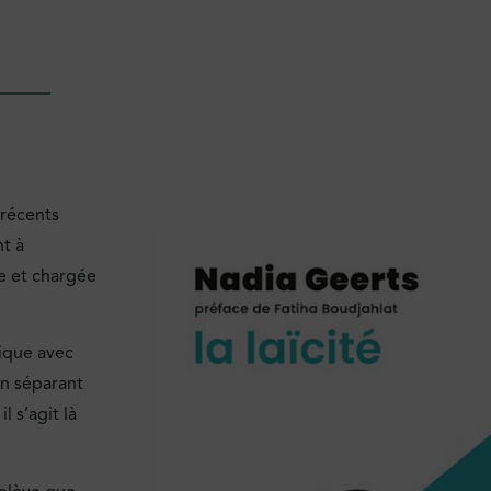
 récents
nt à
se et chargée
lique avec
en séparant
l s’agit là