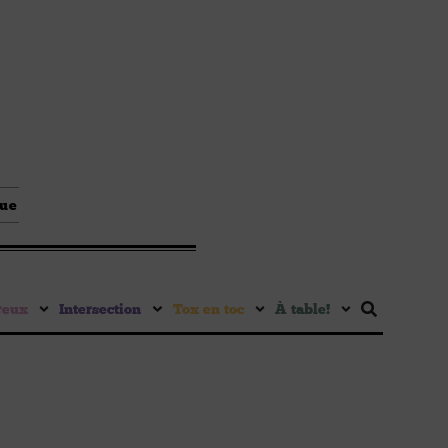
que
reux
Intersection
Tox en toc
À table !