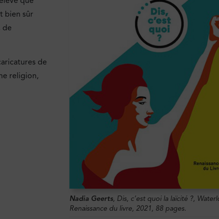
relève que
t bien sûr
, de
caricatures de
ne religion,
Nadia Geerts
,
Dis, c’est quoi la laïcité ?
, Waterl
Renaissance du livre, 2021, 88 pages.