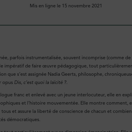
Mis en ligne le
15 novembre 2021
menée, parfois instrumentalisée, souvent incomprise (comme de
ble impératif de faire œuvre pédagogique, tout particulièreme
ission que s’est assignée Nadia Geerts, philosophe, chroniqueu
er opus
Dis, c’est quoi la laïcité
?
.
alogue franc et enlevé avec un jeune interlocuteur, elle en exp
ilosophiques et l’histoire mouvementée. Elle montre comment, 
e tous et assure la liberté de conscience de chacun et combien i
iétés démocratiques.