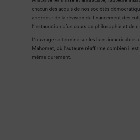
Militante féministe et antiraciste, l’auteure ins
chacun des acquis de nos sociétés démocratiques 
abordés : de la révision du financement des culte
l’instauration d’un cours de philosophie et de ci
L’ouvrage se termine sur les liens inextricables e
Mahomet, où l’auteure réaffirme combien il est es
même durement.