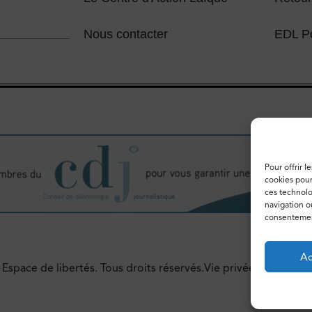
Nous contacter
EDL P
Pour offrir l
cookies pour
ces technolo
navigation ou
consentement
Ac
Espace de libertés. Tous droits réservés.
Vie privée
Politique d