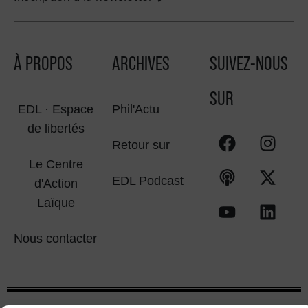
À PROPOS
ARCHIVES
SUIVEZ-NOUS
SUR
EDL · Espace
Phil'Actu
de libertés
Retour sur
Le Centre
EDL Podcast
d'Action
Laïque
Nous contacter