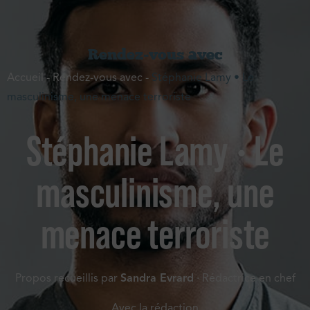
Rendez-vous avec
Accueil
-
Rendez-vous avec
-
Stéphanie Lamy • Le
masculinisme, une menace terroriste
Stéphanie Lamy • Le
masculinisme, une
menace terroriste
Propos recueillis par
Sandra Evrard
· Rédactrice en chef
Avec la rédaction