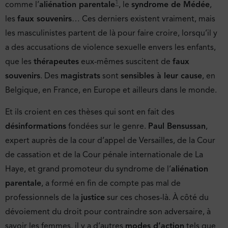
1
comme l’
aliénation parentale
, le
syndrome de Médée
,
les
faux souvenirs
… Ces derniers existent vraiment, mais
les masculinistes partent de là pour faire croire, lorsqu’il y
a des accusations de violence sexuelle envers les enfants,
que les
thérapeutes
eux-mêmes suscitent de
faux
souvenirs
. Des
magistrats
sont
sensibles à leur cause
, en
Belgique, en France, en Europe et ailleurs dans le monde.
Et ils croient en ces thèses qui sont en fait des
désinformations
fondées sur le genre.
Paul Bensussan
,
expert auprès de la cour d’appel de Versailles, de la Cour
de cassation et de la Cour pénale internationale de La
Haye, et grand promoteur du syndrome de l’
aliénation
parentale
, a formé en fin de compte pas mal de
professionnels de la
justice
sur ces choses-là. À côté du
dévoiement du droit pour contraindre son adversaire, à
savoir les femmes, il y a d’autres
modes d’action
tels que