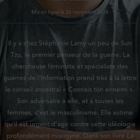
Mis en ligne le
26 novembre 2024
Il y a chez Stéphanie Lamy un peu de Sun
Tzu, le premier penseur de la guerre. La
chercheuse féministe et spécialiste des
guerres de l’information prend très à la lettre
le conseil ancestral « Connais ton ennemi ».
Son adversaire à elle, et à toutes les
femmes, c’est le masculinisme. Elle estime
qu’il est urgent d’agir contre cette idéologie
profondément misogyne. Dans son livre
La