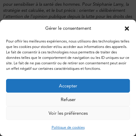
pour sensibiliser à la santé des hommes. Pour Stéphanie Lamy, la
stratégie est calculée, et le but précis : orienter « délibérément
l’attention de l’opinion publique depuis la lutte pour les droits des
femmes et des enfants vers les besoins des hommes ».
Gérer le consentement
© MiscMedia/Shutterstock
Pour offrir les meilleures expériences, nous utilisons des technologies telles
que les cookies pour stocker et/ou accéder aux informations des appareils.
Le fait de consentir à ces technologies nous permettra de traiter des
données telles que le comportement de navigation ou les ID uniques sur ce
Le mois de novembre est initialement le mois de
site. Le fait de ne pas consentir ou de retirer son consentement peut avoir
un effet négatif sur certaines caractéristiques et fonctions.
sensibilisation aux violences faites aux femmes. En
contre-pied est né Movember, une campagne
Accepter
internationale qui ramène l’attention sur les
hommes. C’est le même mécanisme d’inversion ?
Refuser
Voir les préférences
Les
tradis
ont transformé « droits des hommes » en
«
besoins des hommes
». Et ils ont inscrit leur
Politique de cookies
argumentaire dans l’arène de la
santé au masculin
. Il y a