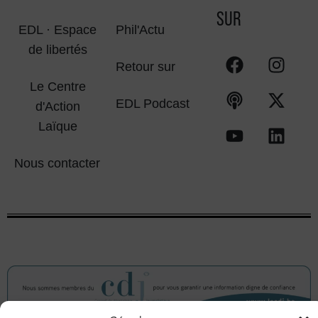
SUR
EDL · Espace
Phil'Actu
de libertés
Retour sur
Le Centre
EDL Podcast
d'Action
Laïque
Nous contacter