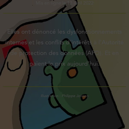
Mis en ligne le
12 avril 2022
Elles ont dénoncé les dysfonctionnements
internes et les conflits d’intérêts à l’Autorité
de protection des données (APD). Et en
paient le prix aujourd’hui.
Illustration : Philippe Joisson