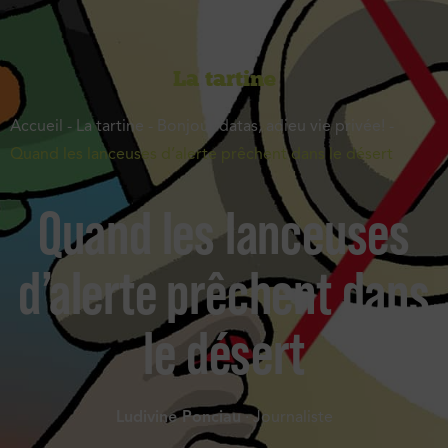
La tartine
Accueil
-
La tartine
-
Bonjour datas, adieu vie privée!
-
Quand les lanceuses d’alerte prêchent dans le désert
Quand les lanceuses
d’alerte prêchent dans
le désert
Ludivine Ponciau
· Journaliste