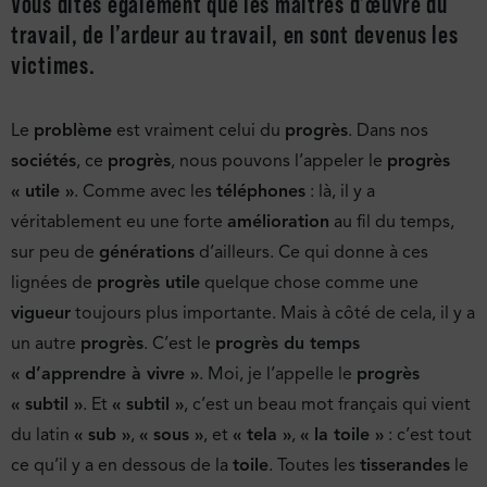
Vous dites également que les maîtres d’œuvre du
travail, de l’ardeur au travail, en sont devenus les
victimes.
Le
problème
est vraiment celui du
progrès
. Dans nos
sociétés
, ce
progrès
, nous pouvons l’appeler le
progrès
« utile »
. Comme avec les
téléphones
: là, il y a
véritablement eu une forte
amélioration
au fil du temps,
sur peu de
générations
d’ailleurs. Ce qui donne à ces
lignées de
progrès utile
quelque chose comme une
vigueur
toujours plus importante. Mais à côté de cela, il y a
un autre
progrès
. C’est le
progrès du temps
« d’apprendre à vivre »
. Moi, je l’appelle le
progrès
« subtil »
. Et
« subtil »
, c’est un beau mot français qui vient
du latin
« sub »
,
« sous »
, et
« tela »
,
« la toile »
: c’est tout
ce qu’il y a en dessous de la
toile
. Toutes les
tisserandes
le