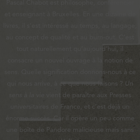
Pascal Chabot est philosophe, conférencier
et enseignant à Bruxelles. En une dizaine de
livres, il s’est intéressé au temps, au langage,
au concept de qualité et au burn-out. C’est
tout naturellement qu’aujourd’hui, il
consacre un nouvel ouvrage à la notion de
sens. Quelle signification donnons-nous à ce
qui nous arrive, à ce que nous faisons ?
Un
sens à la vie
vient de paraître aux Presses
universitaires de France, et c’est déjà un
énorme succès. Car il opère un peu comme
une boîte de Pandore malicieuse mais sans