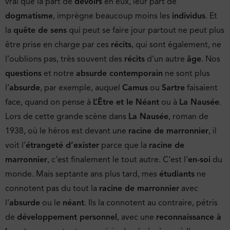
vrai que la part de
devoirs
en eux, leur part de
dogmatisme
, imprègne beaucoup moins les
individus
. Et
la
quête de sens
qui peut se faire jour partout ne peut plus
être prise en charge par ces
récits
, qui sont également, ne
l’oublions pas, très souvent des
récits
d’un autre
âge
. Nos
questions
et notre
absurde contemporain
ne sont plus
l’
absurde
, par exemple, auquel
Camus
ou
Sartre
faisaient
face, quand on pense à
L’Être et le Néant
ou à
La Nausée
.
Lors de cette grande scène dans
La Nausée
, roman de
1938, où le héros est devant une
racine de marronnier
, il
voit l’
étrangeté d’exister
parce que la
racine de
marronnier
, c’est finalement le tout autre. C’est l’
en-soi
du
monde. Mais septante ans plus tard, mes
étudiants
ne
connotent pas du tout la
racine de marronnier
avec
l’
absurde
ou le
néant
. Ils la connotent au contraire, pétris
de
développement personnel
, avec une
reconnaissance à