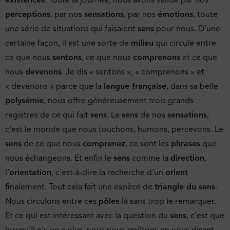
existences
. Toute la journée, nous avons validé par nos
perceptions
, par nos
sensations
, par nos
émotions
, toute
une série de situations qui faisaient
sens
pour nous. D’une
certaine façon, il est une sorte de
milieu
qui circule entre
ce que nous
sentons
, ce que nous
comprenons
et ce que
nous
devenons
. Je dis « sentons », « comprenons » et
« devenons » parce que la
langue française
, dans sa belle
polysémie
, nous offre généreusement trois grands
registres de ce qui fait
sens
. Le
sens
de nos
sensations
,
c’est le monde que nous touchons, humons, percevons. Le
sens
de ce que nous
comprenez
, ce sont les
phrases
que
nous échangeons. Et enfin le
sens
comme la
direction
,
l’
orientation
, c’est-à-dire la recherche d’un
orient
finalement. Tout cela fait une espèce de
triangle du sens
.
Nous circulons entre ces
pôles
-là sans trop le remarquer.
Et ce qui est intéressant avec la question du
sens
, c’est que