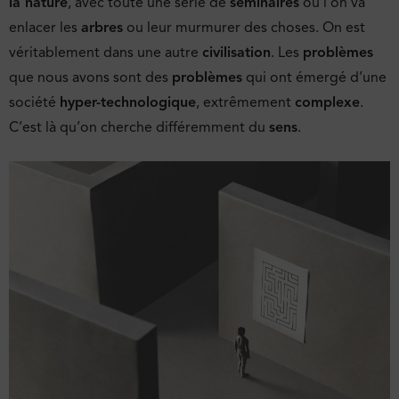
la nature
, avec toute une série de
séminaires
où l’on va
enlacer les
arbres
ou leur murmurer des choses. On est
véritablement dans une autre
civilisation
. Les
problèmes
que nous avons sont des
problèmes
qui ont émergé d’une
société
hyper-technologique
, extrêmement
complexe
.
C’est là qu’on cherche différemment du
sens
.