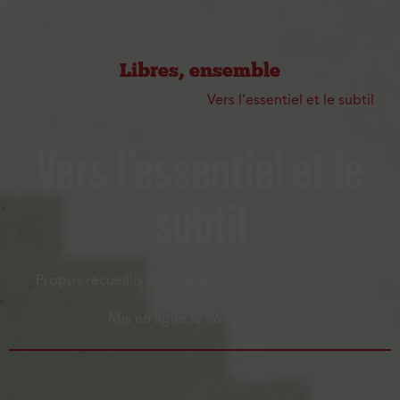
Libres, ensemble
Accueil
-
Libres, ensemble
-
Vers l’essentiel et le subtil
Vers l’essentiel et le
subtil
Propos recueillis par
Catherine Haxhe
· Journaliste
Mis en ligne le
26 mars 2025