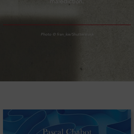
malédiction.
Photo © fran_kie/Shutterstock