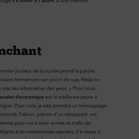
oblige à
s’ouvrir à l’autre
, à une manière
anchant
remier jouteur de la soirée prend la parole.
ndant fermement son point de vue, Reda ne
e pas ses adversaires des yeux. « Pour nous,
acelet électronique
est la meilleure peine à
ilégier. Pour cela, je vais prendre un témoignage
 concret. Fabien, patron d’un restaurant, est
amné pour vol à main armée et trafic de
éfiants à de nombreuses reprises. Il a réussi à