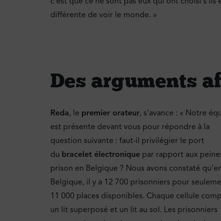
c’est que ce ne sont pas eux qui ont choisi s’ils 
différente de voir le monde. »
Des arguments af
Reda
, le
premier orateur
, s’avance : « Notre éq
est présente devant vous pour répondre à la
question suivante : faut-il privilégier le port
du
bracelet électronique
par rapport aux peine
prison en Belgique ? Nous avons constaté qu’e
Belgique, il y a 12 700 prisonniers pour seulem
11 000 places disponibles. Chaque cellule com
un lit superposé et un lit au sol. Les prisonniers