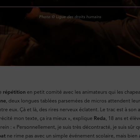
Photo © Ligue des droits humains
re
répétition
en petit comité avec les animateurs qui les chapeau
ène
, deux longues tablées parsemées de micros attendent leu
re eux. Çà et là, des rires nerveux éclatent. Le trac est à son 
récité mon texte, ça ira mieux », explique
Reda
, 18 ans et élèv
in : « Personnellement, je suis très décontracté, je suis sûr que
bat
ne rime pas avec un simple événement scolaire, mais bien 