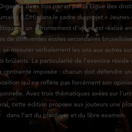
Organisé deux fois par an par la Ligue des droit
umains (LDH) dans le cadre du projet « Jeunes 
litique », un affrontement d’idées est réalisé en
es de différentes écoles secondaires bruxelloise
: se mesurer verbalement les uns aux autres su
ts brûlants. La particularité de l’exercice réside
a contrainte imposée : chacun doit défendre u
position qui ne reflète pas forcément son opinio
sonnelle. Avec trois thématiques axées sur l’uni
éral, cette édition propose aux jouteurs une pl
dans l’art du plaidoyer et du libre examen.