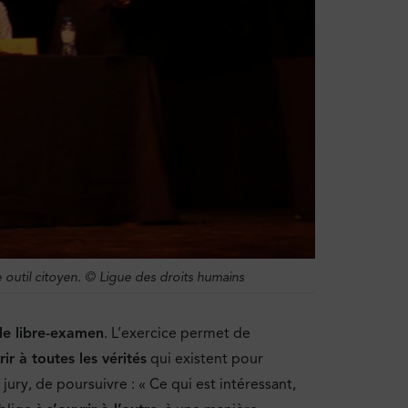
e outil citoyen. © Ligue des droits humains
de libre-examen
. L’exercice permet de
rir à toutes les vérités
qui existent pour
ry, de poursuivre : « Ce qui est intéressant,