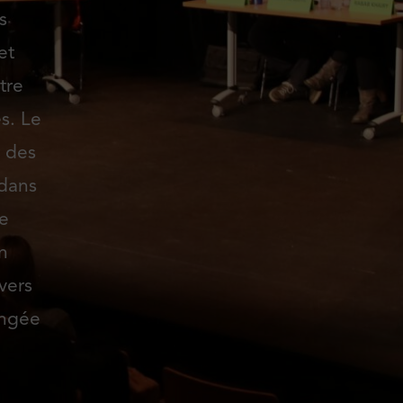
s
et
tre
s. Le
r des
 dans
ne
n
vers
ongée