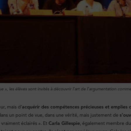
e », les élèves sont invités à découvrir l’art de l’argumentation comm
ur, mais d’
acquérir des compétences précieuses et emplies 
dans un point de vue, dans une vérité, mais justement de
s’ouv
 vraiment éclairés ». Et
Carla Gillespie
, également membre du ju