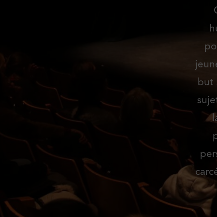
h
po
jeun
but 
suje
l
per
carc