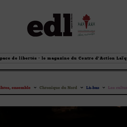
pace de libertés · le magazine du Centre d'Action Laï
ibres, ensemble
Chronique du Nord
Là-bas
Les cultu