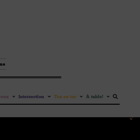
que
reux
Intersection
Tox en toc
À table !