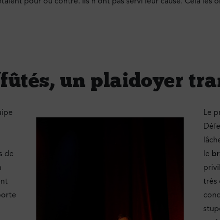
étaient pour ou contre. Ils n’ont pas servi leur cause. Cela les 
fûtés, un plaidoyer tr
uipe
Le p
Défe
lâch
s de
le
br
n
priv
ent
très
porte
cond
stup