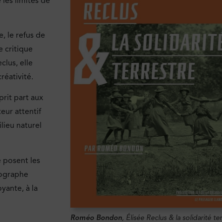
 les limites de
e, le refus de
e critique
clus, elle
réativité.
prit part aux
eur attentif
ilieu naturel
e posent les
éographe
ante, à la
Roméo Bondon
,
Élisée Reclus & la solidarité te