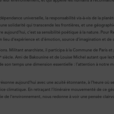
e leur environnement, et qui appelle les humains à reconnaître
dépendance universelle, la responsabilité vis-à-vis de la planèt
une solidarité qui transcende les frontières, et une géographi
e aujourd’hui, c’est sa sensibilité poétique à la nature. Pour Re
 lieu d’expérience et d’émotion, source d’imagination et de c
ns. Militant anarchiste, il participa à la Commune de Paris et 
ᵉ siècle. Ami de Bakounine et de Louise Michel autant que lect
s de son temps une dimension essentielle : l’attention à notre m
 résonne aujourd’hui avec une acuité étonnante, à l’heure où s
ice climatique. En retraçant l’itinéraire mouvementé de ce g
de l’environnement, nous redonne à voir une pensée clairvoy