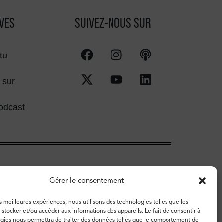
VES
SUIVEZ-NOUS SUR
tu
 sur
odcast
Gérer le consentement
es meilleures expériences, nous utilisons des technologies telles que les
 stocker et/ou accéder aux informations des appareils. Le fait de consentir à
gies nous permettra de traiter des données telles que le comportement de