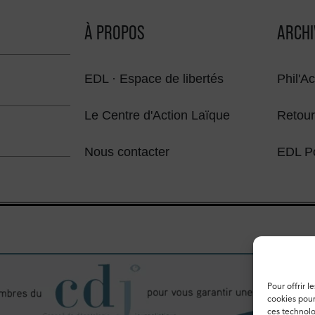
À PROPOS
ARCHI
EDL · Espace de libertés
Phil'Ac
Le Centre d'Action Laïque
Retour
Nous contacter
EDL P
Pour offrir l
cookies pour
ces technolo