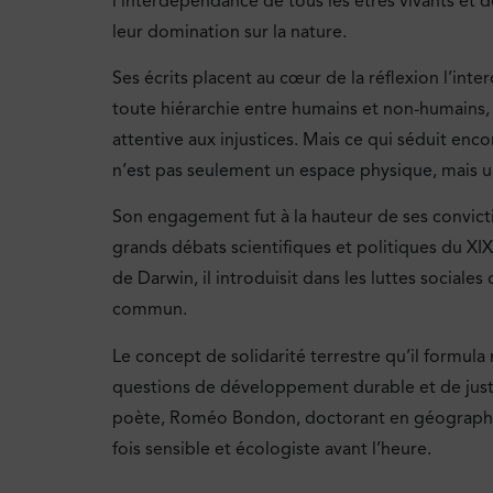
l’interdépendance de tous les êtres vivants et d
leur domination sur la nature.
Ses écrits placent au cœur de la réflexion l’inter
toute hiérarchie entre humains et non-humains, 
attentive aux injustices. Mais ce qui séduit encor
n’est pas seulement un espace physique, mais un
Son engagement fut à la hauteur de ses convictio
grands débats scientifiques et politiques du XIX
de Darwin, il introduisit dans les luttes sociale
commun.
Le concept de solidarité terrestre qu’il formula
questions de développement durable et de just
poète, Roméo Bondon, doctorant en géographie 
fois sensible et écologiste avant l’heure.