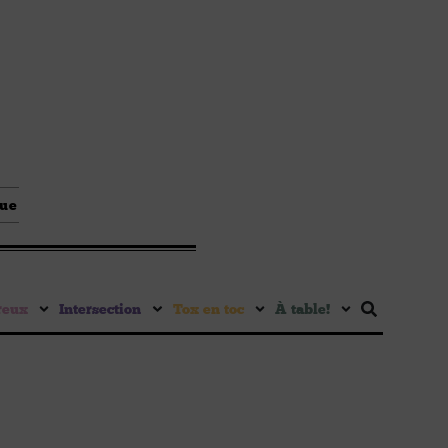
que
reux
Intersection
Tox en toc
À table !