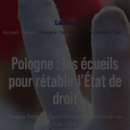
Là-bas
Accueil
-
Là-bas
-
Pologne : les écueils pour rétablir l’État
de droit
Pologne : les écueils
pour rétablir l’État de
droit
François Finck
· Délégué « Europe & International » au
CAL/COM