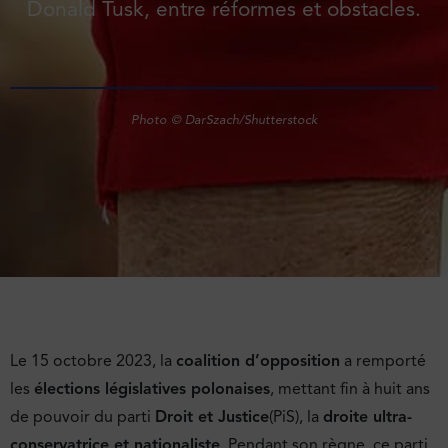
Donald Tusk, entre réformes et obstacles.
Photo © DarSzach/Shutterstock
Le 15 octobre 2023, la
coalition d’opposition
a remporté
les
élections législatives polonaises
, mettant fin à huit ans
de pouvoir du parti
Droit et Justice
(PiS), la
droite ultra-
conservatrice et nationaliste
. Pendant son règne, ce parti