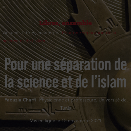
Libres, ensemble
Accueil
-
Libres, ensemble
-
Pour une séparation de la
science et de l’islam
Pour une séparation de
la science et de l’islam
Faouzia Charfi
· Physicienne et professeure, Université de
Tunis
Mis en ligne le
15 novembre 2021