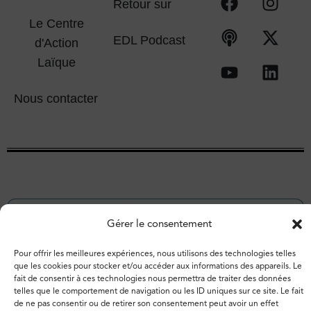
Retour sur
Le Centre
EDL Podcast
d'Action
Laïque
Nous contacter
Gérer le consentement
Pour offrir les meilleures expériences, nous utilisons des technologies telles
que les cookies pour stocker et/ou accéder aux informations des appareils. Le
fait de consentir à ces technologies nous permettra de traiter des données
telles que le comportement de navigation ou les ID uniques sur ce site. Le fait
© 2026 – Espace de libertés. Tous droits réservés.
de ne pas consentir ou de retirer son consentement peut avoir un effet