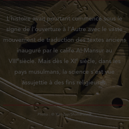
L’histoire avait pourtant commencé sous le
signe de l’ouverture à l’Autre avec le vaste
mouvement de traduction des textes anciens
inauguré par le calife Al-Mansur au
e
e
VIII
siècle. Mais dès le XI
siècle, dans les
pays musulmans, la science s’est vue
assujettie à des fins religieuses.
Photo : © Yuri Zap/Shutterstock