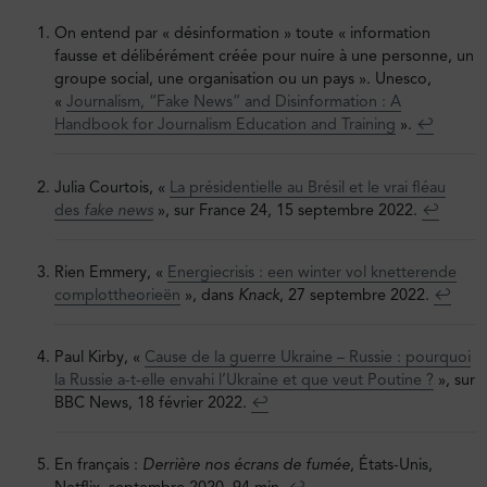
On entend par « désinformation » toute « information
fausse et délibérément créée pour nuire à une personne, un
groupe social, une organisation ou un pays ». Unesco,
«
Journalism, “Fake News” and Disinformation : A
Handbook for Journalism Education and Training
».
↩︎
Julia Courtois, «
La présidentielle au Brésil et le vrai fléau
des
fake news
», sur France 24, 15 septembre 2022.
↩︎
Rien Emmery, «
Energiecrisis : een winter vol knetterende
complottheorieën
», dans
Knack
, 27 septembre 2022.
↩︎
Paul Kirby, «
Cause de la guerre Ukraine – Russie : pourquoi
la Russie a-t-elle envahi l’Ukraine et que veut Poutine ?
», sur
BBC News, 18 février 2022.
↩︎
En français :
Derrière nos écrans de fumée
, États-Unis,