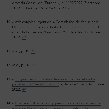
o
droit du Conseil de l’Europe »
,
n
1102/2022, 7 octobre
2022.11
Ibid.
, p. 15.12
Ibid.
, p. 20.
↩︎
« Avis conjoint urgent de la Commission de Venise et la
Direction générale des droits de l’homme et de l’État de
o
droit du Conseil de l’Europe »
,
n
1102/2022, 7 octobre
2022.
↩︎
Ibid.
, p. 15.
↩︎
Ibid.
, p. 20.
↩︎
«
Turquie : les journalistes dénoncent un projet de loi
pénalisant la “désinformation”
», dans
Le Figaro
, 4 octobre
2022.
↩︎
«
Guerre en Ukraine : cinq questions sur la loi de censure
votée en Russie, qui condamne toute “information