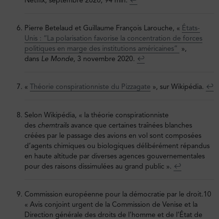
Netflix, septembre 2020, 94 min.
↩︎
Pierre Betelaud et Guillaume François Larouche, «
États-
Unis : “La polarisation favorise la concentration de forces
politiques en marge des institutions américaines”
»,
dans
Le Monde
, 3 novembre 2020.
↩︎
«
Théorie conspirationniste du Pizzagate
», sur Wikipédia.
↩︎
Selon Wikipédia, « la théorie conspirationniste
des
chemtrails
avance que certaines traînées blanches
créées par le passage des avions en vol sont composées
d’agents chimiques ou biologiques délibérément répandus
en haute altitude par diverses agences gouvernementales
pour des raisons dissimulées au grand public ».
↩︎
Commission européenne pour la démocratie par le droit.10
« Avis conjoint urgent de la Commission de Venise et la
Direction générale des droits de l’homme et de l’État de