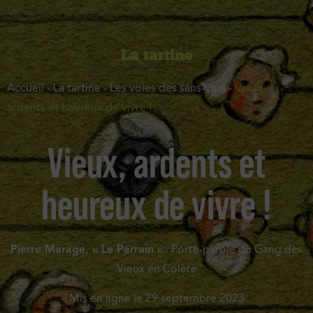
La tartine
Accueil
-
La tartine
-
Les voies des sans-voix
-
Vieux,
ardents et heureux de vivre !
Vieux, ardents et
heureux de vivre !
Pierre Marage, « Le Parrain »
· Porte-parole du Gang des
Vieux en Colère
Mis en ligne le
29 septembre 2023