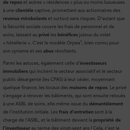
de repos
et autres « résidences » plus ou moins luxueuses
à une
clientèle
captive, promettant aux actionnaires des
revenus mirobolants
et surtout sans risques. D’autant que
la Sécurité sociale couvre les frais de personnel et de
soins, laissant au
privé
les
bénéfices
juteux du volet
1
« hôtellerie ». C’est le modèle Orpea
, bien connu pour
son cynisme et ses
abus
révoltants.
Parmi les astuces, également celle d’
investisseurs
immobiliers
qui incitent le secteur associatif et le secteur
public désargenté (les CPAS) à leur céder, moyennant
quelque finance, les locaux des
maisons de repos
. Le privé
s’engage à rénover les bâtiments, qui sont ensuite reloués
à une ASBL de soins, elle-même issue du
démantèlement
de l’institution initiale. Les
frais d’entretien
sont à la
charge de l’ASBL, et le bâtiment devient la
propriété de
l’investisseur
au terme des vingt-sept ans ! Cela, c’est le