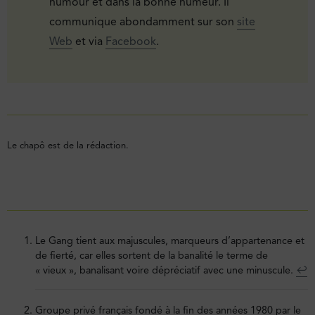
humour et dans la bonne humeur. Il
communique abondamment sur son
site
Web
et via
Facebook
.
Le chapô est de la rédaction.
Le Gang tient aux majuscules, marqueurs d’appartenance et
de fierté, car elles sortent de la banalité le terme de
« vieux », banalisant voire dépréciatif avec une minuscule.
↩︎
Groupe privé français fondé à la fin des années 1980 par le