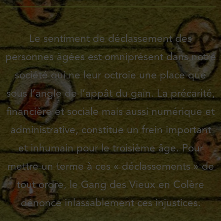
Le sentiment de déclassement des
personnes âgées est omniprésent dans notre
société qui ne leur octroie une place que
sous l’angle de l’appât du gain. La précarité,
financière et sociale mais aussi numérique et
administrative, constitue un frein important
et inhumain pour le troisième âge. Pour
mettre un terme à ces « déclassements » de
tout ordre, le Gang des Vieux en Colère
dénonce inlassablement ces injustices.