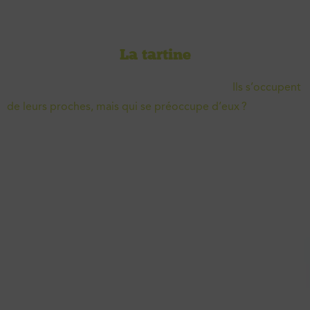
La tartine
Accueil
-
La tartine
-
Les voies des sans-voix
-
Ils s’occupent
de leurs proches, mais qui se préoccupe d’eux ?
Ils s’occupent de leurs
proches, mais qui se
préoccupe d’eux ?
Gilles Querton
· Chargé de projet jeunes aidants proches
au CAL/COM