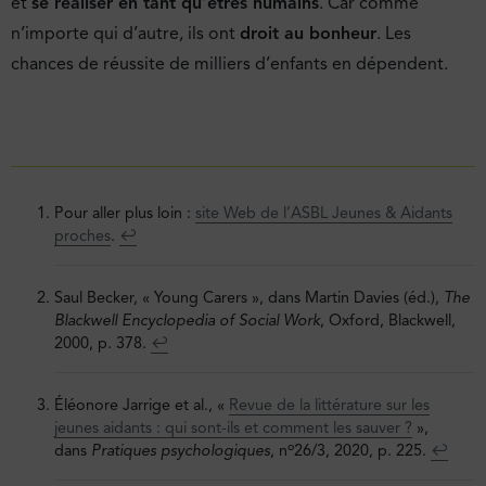
et
se réaliser en tant qu’êtres humains
. Car comme
n’importe qui d’autre, ils ont
droit au bonheur
. Les
chances de réussite de milliers d’enfants en dépendent.
Pour aller plus loin :
site Web de l’ASBL Jeunes & Aidants
proches
.
↩︎
Saul Becker, « Young Carers », dans Martin Davies (éd.),
The
Blackwell Encyclopedia of Social Work
, Oxford, Blackwell,
2000, p. 378.
↩︎
Éléonore Jarrige et al., «
Revue de la littérature sur les
jeunes aidants : qui sont-ils et comment les sauver ?
»,
o
dans
Pratiques psychologiques
, n
26/3, 2020, p. 225.
↩︎