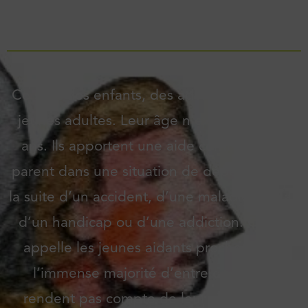
Mis en ligne le
3 octobre 2023
Ce sont des enfants, des adolescents ou de
jeunes adultes. Leur âge n’excède pas 25
ans. Ils apportent une aide continue à un
parent dans une situation de dépendance à
la suite d’un accident, d’une maladie, du fait
d’un handicap ou d’une addiction. On les
appelle les jeunes aidants proches, mais
l’immense majorité d’entre eux ne se
rendent pas compte de leur situation ou