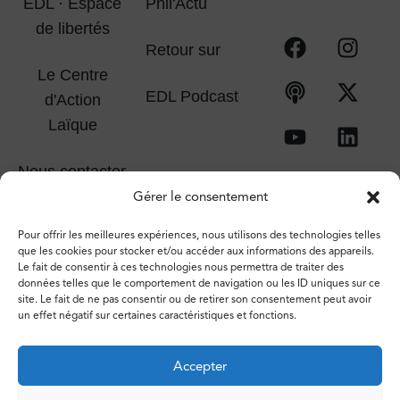
EDL · Espace
Phil'Actu
de libertés
Retour sur
Le Centre
EDL Podcast
d'Action
Laïque
Nous contacter
Gérer le consentement
Pour offrir les meilleures expériences, nous utilisons des technologies telles
que les cookies pour stocker et/ou accéder aux informations des appareils.
Le fait de consentir à ces technologies nous permettra de traiter des
données telles que le comportement de navigation ou les ID uniques sur ce
site. Le fait de ne pas consentir ou de retirer son consentement peut avoir
un effet négatif sur certaines caractéristiques et fonctions.
Accepter