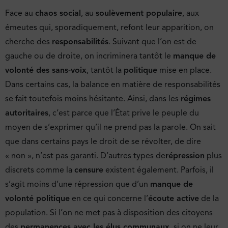
Face au
chaos social
, au
soulèvement populaire
, aux
émeutes qui, sporadiquement, refont leur apparition, on
cherche des
responsabilités
. Suivant que l’on est de
gauche ou de droite, on incriminera tantôt le
manque de
volonté des sans-voix
, tantôt la
politique
mise en place.
Dans certains cas, la balance en matière de responsabilités
se fait toutefois moins hésitante. Ainsi, dans les
régimes
autoritaires
, c’est parce que l’État prive le peuple du
moyen de s’exprimer qu’il ne prend pas la parole. On sait
que dans certains pays le droit de se révolter, de dire
« non », n’est pas garanti. D’autres types de
répression
plus
discrets comme la
censure
existent également. Parfois, il
s’agit moins d’une répression que d’un
manque de
volonté politique
en ce qui concerne l’
écoute active
de la
population. Si l’on ne met pas à disposition des citoyens
des
permanences avec les élus communaux
, si on ne leur