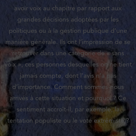
avoir voix au chapitre par rapport aux
grandes décisions adoptées par les
politiques ou à la gestion publique d’une
manière générale. Ils ont l’impression de se
retrouver dans une catégorie de « sans
voix », ces personnes desquelles on ne tient
jamais compte, dont l’avis n’a pas
d’importance. Comment sommes-nous
arrivés à cette situation et pourquoi ? Ce
sentiment accroît-il, par exemple, la
tentation populiste ou le vote extrémiste ?