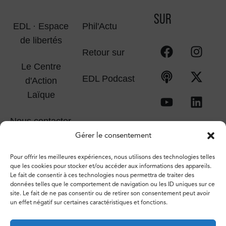
SUR
EDL · Espace
Phil'Actu
de libertés
Retour sur
Le Centre
EDL Podcast
d'Action
Laïque
Nous contacter
Gérer le consentement
Pour offrir les meilleures expériences, nous utilisons des technologies telles
que les cookies pour stocker et/ou accéder aux informations des appareils.
Le fait de consentir à ces technologies nous permettra de traiter des
données telles que le comportement de navigation ou les ID uniques sur ce
site. Le fait de ne pas consentir ou de retirer son consentement peut avoir
un effet négatif sur certaines caractéristiques et fonctions.