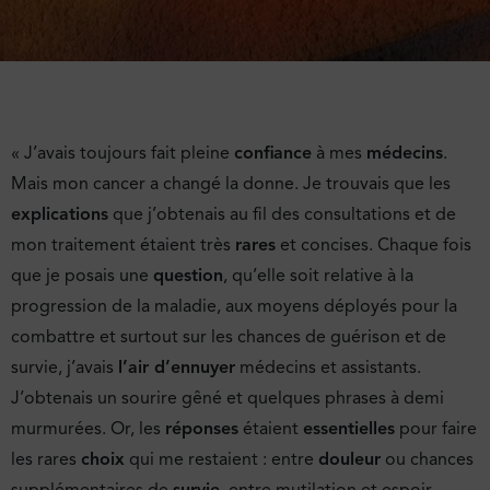
« J’avais toujours fait pleine
confiance
à mes
médecins
.
Mais mon cancer a changé la donne. Je trouvais que les
explications
que j’obtenais au fil des consultations et de
mon traitement étaient très
rares
et concises. Chaque fois
que je posais une
question
, qu’elle soit relative à la
progression de la maladie, aux moyens déployés pour la
combattre et surtout sur les chances de guérison et de
survie, j’avais
l’air d’ennuyer
médecins et assistants.
J’obtenais un sourire gêné et quelques phrases à demi
murmurées. Or, les
réponses
étaient
essentielles
pour faire
les rares
choix
qui me restaient : entre
douleur
ou chances
supplémentaires de
survie
, entre mutilation et espoir,