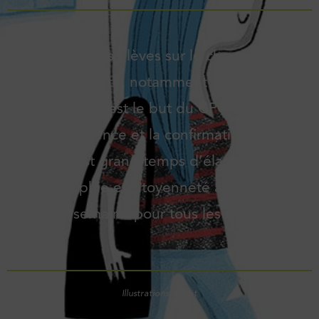
Emmener les élèves sur le chemin de la
citoyenneté, notamment grâce à la
philosophie, c’est le but du CPC. Après sept
ans d’existence et la confirmation de son
utilité, il est grand temps d’élargir le cours
de philosophie et citoyenneté à deux heures
par semaine pour tous les élèves.
Illustrations : Cäät