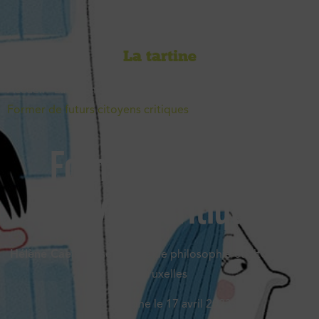
La tartine
Accueil
-
La tartine
-
Les jeunes, citoyens de demain
-
Former de futurs citoyens critiques
Former de futurs
citoyens critiques
Hélène Caels
· Enseignante de philosophie et citoyenneté
à Bruxelles
Mis en ligne le
17 avril 2023