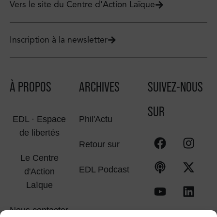
Vers le site du Centre d'Action Laïque
Inscription à la newsletter
À PROPOS
ARCHIVES
SUIVEZ-NOUS
SUR
EDL · Espace
Phil'Actu
de libertés
Retour sur
Le Centre
EDL Podcast
d'Action
Laïque
Nous contacter