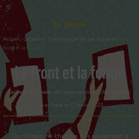
La tartine
Accueil
-
La tartine
-
Faites la guérilla, pas la guerre !
-
Le
front et la forme
Le front et la forme
Guillaume Lejeune
· Animateur philo au CAL/Charleroi
Mis en ligne le
17 février 2023
Un militant ne cherche pas seulement à