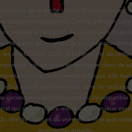
inscription de la laïcité dans la Constitution est 
vendication historique du Centre d’Action Laïq
ore réitérée à l’occasion de sa Convention en 
nscrite parmi les priorités de son mémorandum
les élections de 2024. Si la longévité de cette
roposition est évidente et témoigne donc de s
importance pour le mouvement laïque, elle rest
utefois source de confusions, voire de caricatur
te circonstance est bien entendu incompatible 
ébat qui mérite d’être mené sur les enjeux essen
du rôle de l’État et du vivre ensemble que cett
proposition appelle.