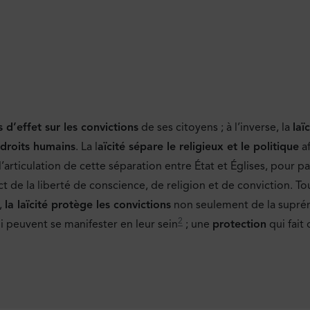
 d’effet sur les convictions
de ses citoyens ; à l’inverse, la
laï
 droits humains
. La l
aïcité sépare le religieux et le politique
af
 l’articulation de cette séparation entre État et Églises, pour p
 de la liberté de conscience, de religion et de conviction. To
,
la laïcité protège les convictions
non seulement de la supré
2
i peuvent se manifester en leur sein
; une
protection
qui fait