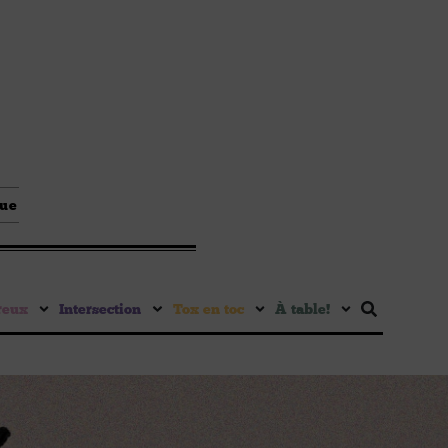
que
reux
Intersection
Tox en toc
À table !