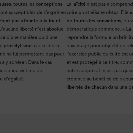
euses
, toutes les
conceptions
La
laïcité
n’est pas à comprendr
ont susceptibles de s’exprimer
voire un athéisme obtus. Elle e
tent pas atteinte à la loi et
de toutes les convictions
, du
v
u’aucune liberté n’est absolue
démocratique commune.
« La 
ence d’une manière ou d’une
reprendre la formule un brin i
de
prosélytisme
, car la liberté
davantage pour objectif de relé
nne ne lui permettent pas pour
l’exercice public du culte est 
 à y adhérer. Dans le cas
et est protégé à ce titre, comme
 personne victime de
entre adeptes. Il n’est pas que
e d’égalité.
croient » au bénéfice de « ceux
libertés de chacun
dans une pe