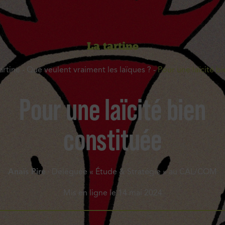
La tartine
artine
-
Que veulent vraiment les laïques ?
-
Pour une laïcité b
Pour une laïcité bien
constituée
Anaïs Pire
· Déléguée « Étude & Stratégie » au CAL/COM
Mis en ligne le
14 mai 2024