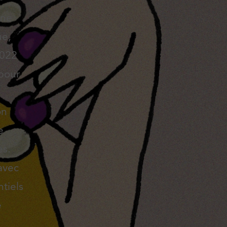
une
ue,
2022
 pour
on
e
es.
avec
tiels
e