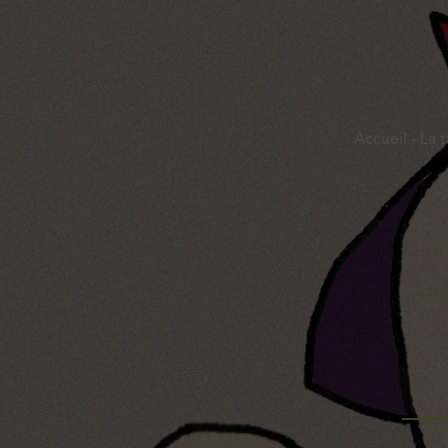
Accueil
-
La t