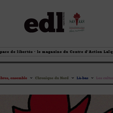
pace de libertés · le magazine du Centre d'Action Laï
ibres, ensemble
Chronique du Nord
Là-bas
Les cultu