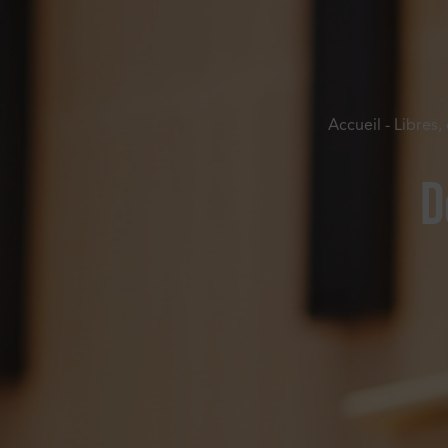
Accueil
-
Libres,
D