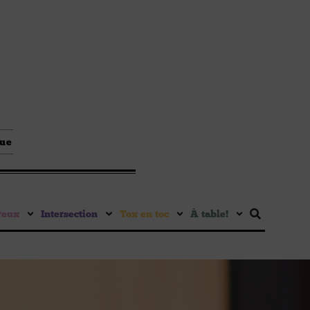
que
reux
Intersection
Tox en toc
À table !