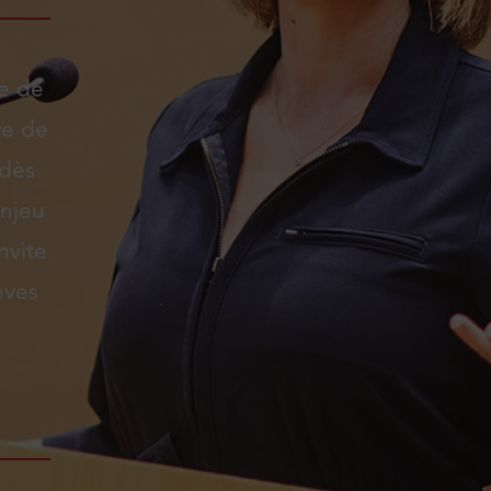
ge de
re de
 dès
enjeu
nvite
èves