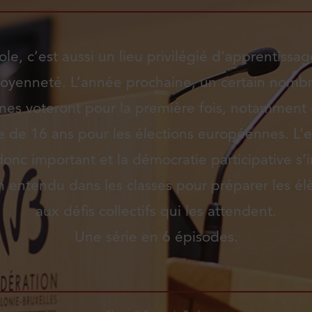
ole, c’est aussi un lieu privilégié d’apprentissa
itoyenneté. L’année prochaine, un certain nomb
nes voteront pour la première fois, notamment
e de 16 ans pour les élections européennes. L’
donc important et la démocratie participative s’i
n entendu dans les classes pour préparer les él
aux défis collectifs qui les attendent.
Une série en 6 épisodes.