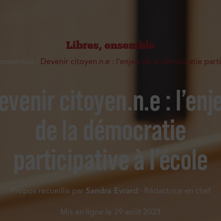
Libres, ensemble
 ensemble
-
Devenir citoyen.n.e : l’enjeu de la démocratie parti
evenir citoyen.n.e : l’enj
de la démocratie
participative à l’école
Propos recueillis par
Sandra Evrard
· Rédactrice en chef
Mis en ligne le
29 août 2023