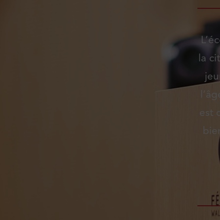
L’éc
la c
jeu
l’âg
est 
bie