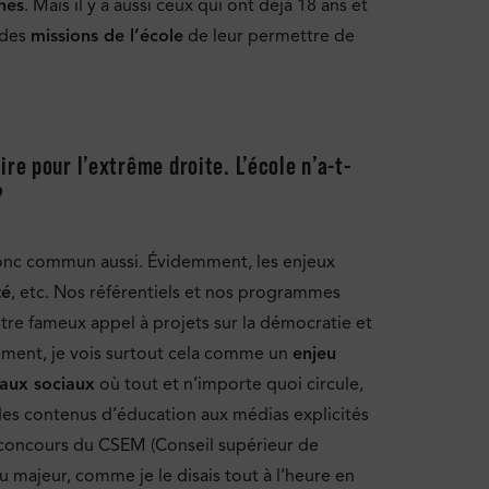
nes
. Mais il y a aussi ceux qui ont déjà 18 ans et
 des
missions de l’école
de leur permettre de
re pour l’extrême droite. L’école n’a-t-
?
-tronc commun aussi. Évidemment, les enjeux
té
, etc. Nos référentiels et nos programmes
tre fameux appel à projets sur la démocratie et
ement, je vois surtout cela comme un
enjeu
aux sociaux
où tout et n’importe quoi circule,
s des contenus d’éducation aux médias explicités
le concours du CSEM (Conseil supérieur de
u majeur, comme je le disais tout à l’heure en