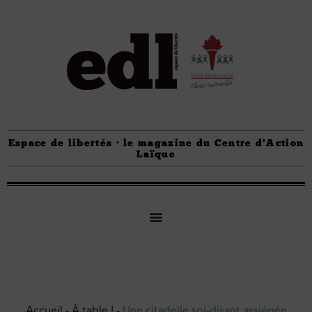
Espace de libertés · le magazine du Centre d'Action
Laïque
Accueil
-
À table !
-
Une citadelle soi-disant assiégée