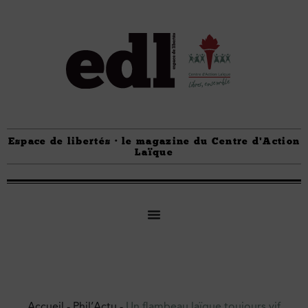
Espace de libertés · le magazine du Centre d'Action
Laïque
Accueil
-
Phil’Actu
-
Un flambeau laïque toujours vif