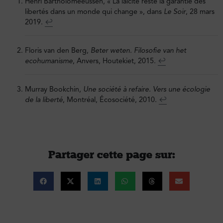
Henri Bartholomeeussen, « La laïcité reste la garantie des
libertés dans un monde qui change », dans
Le Soir
, 28 mars
2019.
↩︎
Floris van den Berg,
Beter weten. Filosofie van het
ecohumanisme
, Anvers, Houtekiet, 2015.
↩︎
Murray Bookchin,
Une société à refaire. Vers une écologie
de la liberté
, Montréal, Écosociété, 2010.
↩︎
Partager cette page sur :