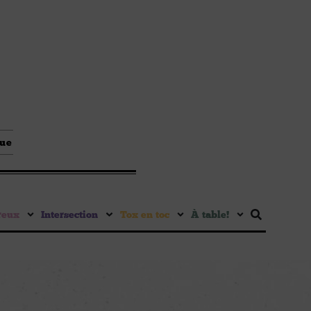
que
reux
Intersection
Tox en toc
À table !