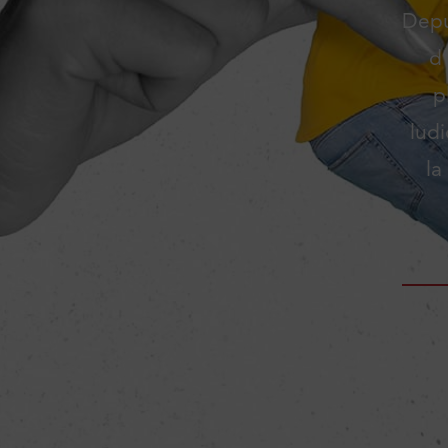
Depu
d
p
lud
la