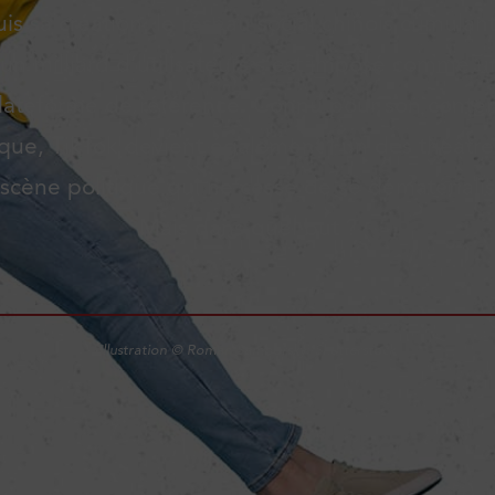
is sa création, le réseau social chinois cumulant
’un milliard d’utilisateurs s’est imposé comme u
lateforme de référence. Connu pour son conte
ique, TikTok devient également l’un des théâtre
 scène politique qui ne cesse de se dématérialis
Mais dans quel but ?
Illustration © Roman Samborskyi/Shutterstock