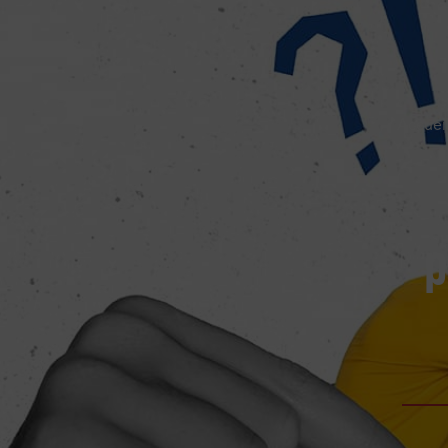
Accuei
p