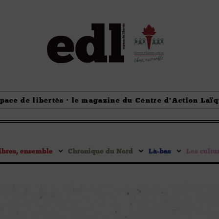
pace de libertés · le magazine du Centre d'Action Laï
ibres, ensemble
Chronique du Nord
Là-bas
Les cultu