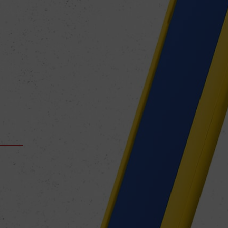
 plus
ne
nu
s de
er.