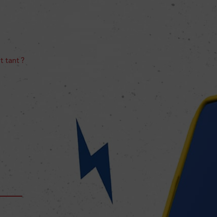
t tant ?
 ?