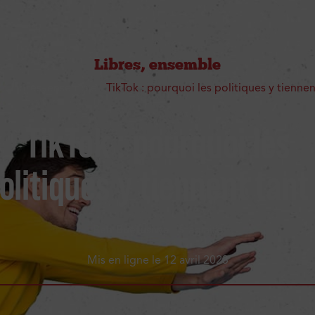
Libres, ensemble
l
-
Libres, ensemble
-
TikTok : pourquoi les politiques y tiennen
TikTok : pourquoi les
olitiques y tiennent tant
Ben Buetusiwa
· Stagiaire
Mis en ligne le
12 avril 2023